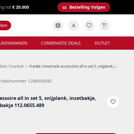
ng tot
€ 20.000
Bestelling Volgen
eken
UKENKRANEN
COMBINATIE DEALS
OUTLET
bak / Inzetbak
>
Franke Universele accessoire all in set 5, snijplank, inzetbakje, afdruipmat en opbergbakje 112.0655.489
rtikelnummer 1208958343
soire all in set 5, snijplank, inzetbakje,
bakje 112.0655.489