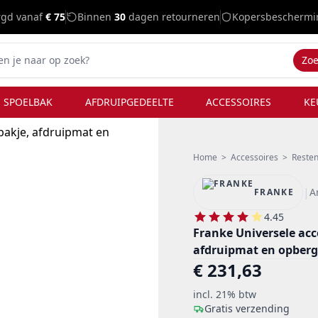
rgd vanaf
€ 75
Binnen
30
dagen retourneren
Kopersbeschermi
Zo
 SPOELBAK
AFDRUIPGEDEELTE
ACCESSOIRES
KE
Home
>
Accessoires
>
Resten
|
A
FRANKE
4.45
Franke Universele acces
afdruipmat en opberg
€ 231,63
incl. 21% btw
Gratis verzending