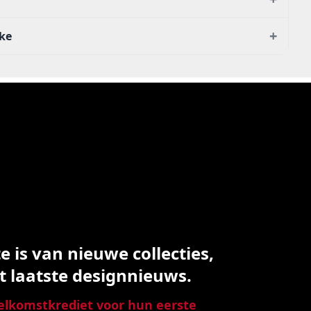
+
nke
 is van nieuwe collecties,
t laatste designnieuws.
lkomstkrediet voor hun eerste