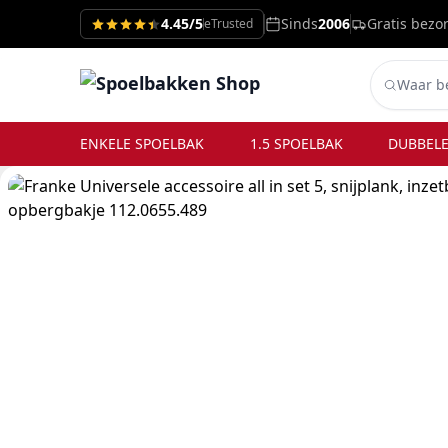
4.45/5
Sinds
2006
Gratis bezo
eTrusted
ENKELE SPOELBAK
1.5 SPOELBAK
DUBBELE