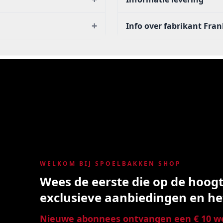
+
Info over fabrikant Fra
WELKOM BIJ SPOELBAKKEN SHOP
Wees de eerste die op de hoogte
exclusieve aanbiedingen en he
Nieuwe abonnees ontvangen een € 10 we