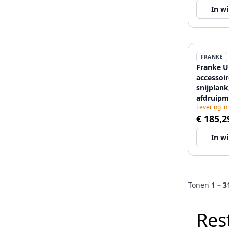
In w
FRANKE
Franke U
accessoire
snijplank
afdruipm
Levering in
opbergba
€ 185,2
112.0655
In w
Tonen
1 – 3
Res