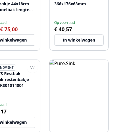
bakje 44x18cm
366x176x63mm
poelbak lengte
1208953722
raad
Op voorraad
€ 75,00
€ 40,57
 winkelwagen
In winkelwagen
NNOVENT
S Restbak
ak restenbakje
 KS01014001
raad
,17
 winkelwagen