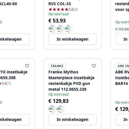
 PPGCL40-60
RVS COL-SS
resten
voor s
5.0
(3)
Op voorraad
40cm 
€ 53,93
d
Op voor
€ 99,86
inkelwagen
In winkelwagen
In
FRANKE
ABK I
YX inzetbakje
Franke Mythos
ABK RV
0659.398
Masterpiece inzetbakje
inzetb
restenbakje PVD gun
BAR14
5.0
(1)
metal 112.0655.239
Op voorraad
€ 129,83
d
Op voor
€ 129
inkelwagen
In winkelwagen
In