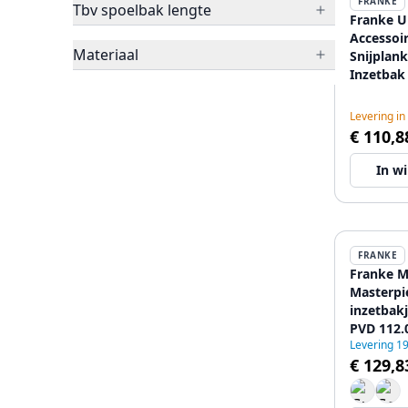
FRANKE
Tbv spoelbak lengte
Franke U
Accessoir
Materiaal
Snijplank
Inzetbak
Telescop
112.0655
Levering in
€ 110,8
In w
FRANKE
Franke M
Masterpi
inzetbak
PVD 112.
Levering 1
€ 129,8