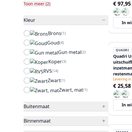
€ 97,95
Toon meer (2)
Kleur
In w
Brons
(1)
Goud
(4)
QUADRI
Gun metal
(2)
Quadri U
Koper
(3)
uitschuif
inzetman
RVS
(14)
restenma
Levering in
beige ha
Zwart
(1)
€ 25,58
225mm b
Zwart, mat
(1)
12089675
In w
Buitenmaat
Binnenmaat