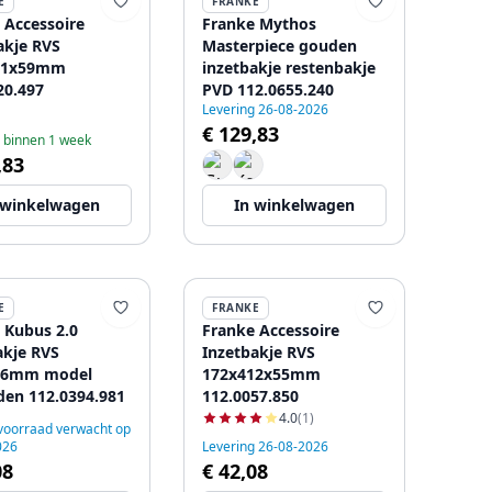
E
FRANKE
 Accessoire
Franke Mythos
akje RVS
Masterpiece gouden
31x59mm
inzetbakje restenbakje
20.497
PVD 112.0655.240
Levering 26-08-2026
€ 129,83
 binnen 1 week
,83
 winkelwagen
In winkelwagen
E
FRANKE
 Kubus 2.0
Franke Accessoire
akje RVS
Inzetbakje RVS
56mm model
172x412x55mm
en 112.0394.981
112.0057.850
4.0
(1)
voorraad verwacht op
026
Levering 26-08-2026
08
€ 42,08