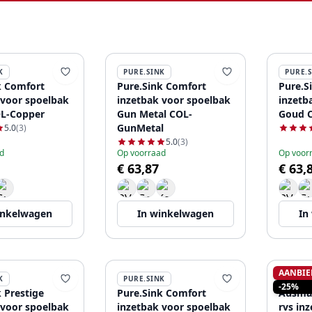
K
PURE.SINK
PURE.
k Comfort
Pure.Sink Comfort
Pure.S
 voor spoelbak
inzetbak voor spoelbak
inzetb
L-Copper
Gun Metal COL-
Goud 
GunMetal
5.0
(3)
5.0
(3)
d
Op voorraad
Op voor
€ 63,87
€ 63,
inkelwagen
In winkelwagen
In
AANBIE
K
PURE.SINK
AUSM
-25%
 Prestige
Pure.Sink Comfort
Ausma
 voor spoelbak
inzetbak voor spoelbak
rvs in