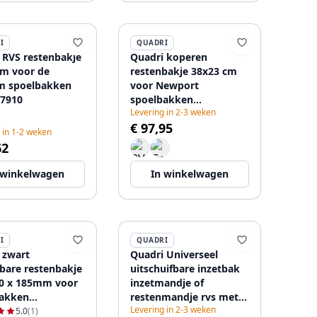
I
QUADRI
 RVS restenbakje
Quadri koperen
m voor de
restenbakje 38x23 cm
m spoelbakken
voor Newport
7910
spoelbakken
Levering in 2-3 weken
1208967505
€ 97,95
 in 1-2 weken
62
 winkelwagen
In winkelwagen
I
QUADRI
 zwart
Quadri Universeel
lbare restenbakje
uitschuifbare inzetbak
0 x 185mm voor
inzetmandje of
bakken
restenmandje rvs met
Levering in 2-3 weken
7541
grijs handgrepen
5.0
(1)