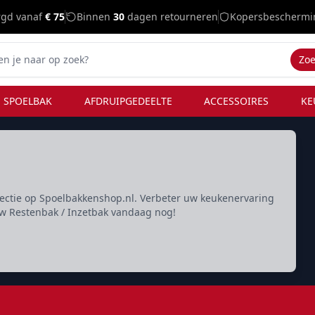
rgd vanaf
€ 75
Binnen
30
dagen retourneren
Kopersbeschermi
Zo
 SPOELBAK
AFDRUIPGEDEELTE
ACCESSOIRES
KE
ectie op Spoelbakkenshop.nl. Verbeter uw keukenervaring
w Restenbak / Inzetbak vandaag nog!