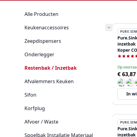
Alle Producten
Keukenaccessoires
PURE.SIN
Pure.Sin
Zeepdispensers
inzetbak
Koper CO
Onderlegger
Restenbak / Inzetbak
Op voorraa
€ 63,87
Afvalemmers Keuken
In w
Sifon
Korfplug
Afvoer / Waste
PURE.SIN
Pure.Sink
Spoelbak Installatie Materiaal
inzetbak