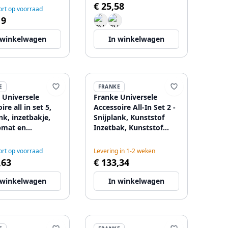
€ 25,58
225mm breed
rt op voorraad
1208967543
19
 winkelwagen
In winkelwagen
E
FRANKE
 Universele
Franke Universele
ire all in set 5,
Accessoire All-In Set 2 -
nk, inzetbakje,
Snijplank, Kunststof
pmat en
Inzetbak, Kunststof
bakje
Bakje en Telescopische
55.489
Brug 112.0655.482
rt op voorraad
Levering in 1-2 weken
,63
€ 133,34
 winkelwagen
In winkelwagen