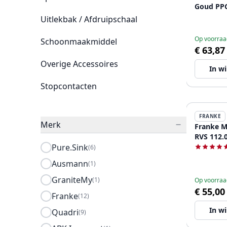
Goud
Uitlekbak / Afdruipschaal
Op voorraa
Schoonmaakmiddel
€ 63,87
Overige Accessoires
In w
Stopcontacten
FRANKE
Merk
Franke M
RVS 112.
Pure.Sink
(6)
Ausmann
(1)
GraniteMy
(1)
Op voorraa
€ 55,00
Franke
(12)
In w
Quadri
(9)