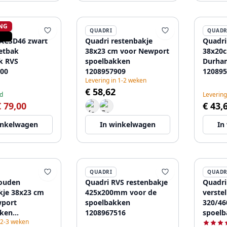
NG
QUADRI
QUADR
CACSD46 zwart
Quadri restenbakje
Quadri
etbak
38x23 cm voor Newport
38x20c
k RVS
spoelbakken
Durha
00
1208957909
120895
Levering in 1-2 weken
€ 58,62
d
Levering
€ 79,00
€ 43,
inkelwagen
In winkelwagen
In
QUADRI
QUADR
ouden
Quadri RVS restenbakje
Quadri
kje 38x23 cm
425x200mm voor de
verste
wport
spoelbakken
320/46
kken
1208967516
spoel
 2-3 weken
06
120896