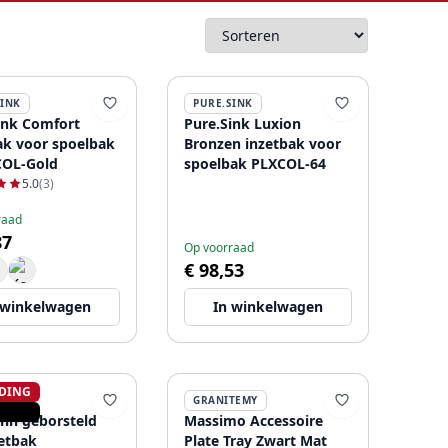
SINK
PURE.SINK
ink Comfort
Pure.Sink Luxion
ak voor spoelbak
Bronzen inzetbak voor
COL-Gold
spoelbak PLXCOL-64
5.0
(3)
raad
87
Op voorraad
€ 98,53
 winkelwagen
In winkelwagen
DING
ANN
GRANITEMY
nn geborsteld
Massimo Accessoire
zetbak
Plate Tray Zwart Mat