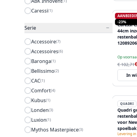
ABK Innovent
(1)
Caressi
(1)
AANBIEDI
CARESSI
-23%
Caressi 
Serie
44cm inz
restenba
Accessoire
(7)
12089206
Accessoires
(6)
Op voorraa
Baronga
(1)
€ 102,71
Bellissimo
(2)
In w
CAC
(1)
Comfort
(4)
Kubus
(1)
QUADRI
Londen
Quadri g
(3)
restenba
Luxion
(1)
voor Ne
spoelba
Mythos Masterpiece
(3)
Levering in
12089675