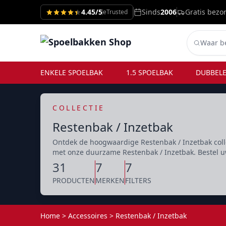
4.45/5
Sinds
2006
Gratis bezo
eTrusted
ENKELE SPOELBAK
1.5 SPOELBAK
DUBBELE
COLLECTIE
Restenbak / Inzetbak
Ontdek de hoogwaardige Restenbak / Inzetbak coll
met onze duurzame Restenbak / Inzetbak. Bestel u
31
7
7
PRODUCTEN
MERKEN
FILTERS
Home
>
Accessoires
>
Restenbak / Inzetbak