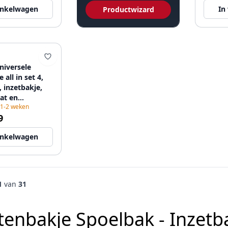
inkelwagen
In
Productwizard
niversele
 all in set 4,
, inzetbakje,
at en
 1-2 weken
kje
9
.488
inkelwagen
1
van
31
tenbakje Spoelbak - Inzetb