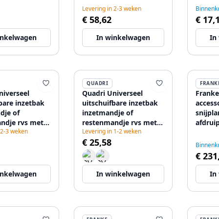
Levering in 2-3 weken
Binnenko
€ 58,62
€ 17,
inkelwagen
In winkelwagen
In
QUADRI
FRANK
niverseel
Quadri Universeel
Franke
bare inzetbak
uitschuifbare inzetbak
accesso
dje of
inzetmandje of
snijpla
ndje rvs met
restenmandje rvs met
afdrui
 2-3 weken
Levering in 1-2 weken
ndgrepen
zwart 22,5cm breed
opberg
€ 25,58
reed
1208956037
112.06
Binnenko
44
€ 231
inkelwagen
In winkelwagen
In