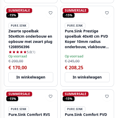
SUMMERSALE
SUMMERSALE
-15%
-15%
PURE.SINK
PURE.SINK
Zwarte spoelbak
Pure.Sink Prestige
50x40cm onderbouw en
spoelbak 40x40 cm PVD
opbouw met zwart plug
Koper 10mm radius
1208956396
onderbouw, vlakbouw
en opbouw PPG4040-62
5.0
(1)
Op voorraad
Op voorraad
€ 200,00
€ 245,00
€ 170,00
€ 208,25
In winkelwagen
In winkelwagen
SUMMERSALE
SUMMERSALE
-15%
-15%
PURE.SINK
PURE.SINK
Pure.Sink Comfort RVS
Pure.Sink Comfort PVD