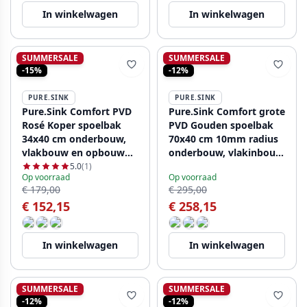
In winkelwagen
In winkelwagen
SUMMERSALE
SUMMERSALE
-15%
-12%
PURE.SINK
PURE.SINK
Pure.Sink Comfort PVD
Pure.Sink Comfort grote
Rosé Koper spoelbak
PVD Gouden spoelbak
34x40 cm onderbouw,
70x40 cm 10mm radius
vlakbouw en opbouw
onderbouw, vlakinbouw
PCM3440-62
en opbouw PCM7040-60
5.0
(1)
Op voorraad
Op voorraad
€ 179,00
€ 295,00
€ 152,15
€ 258,15
In winkelwagen
In winkelwagen
SUMMERSALE
SUMMERSALE
-12%
-12%