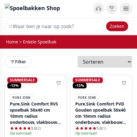
Zoeken
Home
>
Enkele Spoelbak
Filter
SUMMERSALE
SUMMERSALE
-15%
-15%
PURE.SINK
PURE.SINK
Pure.Sink Comfort RVS
Pure.Sink Comfort PVD
spoelbak 50x40 cm
Gouden spoelbak 50x40
10mm radius
cm 10mm radius
onderbouw, vlakbouw
onderbouw, vlakbouw
en opbouw PCM5040-02
en opbouw PCM5040-60
5.0
(2)
5.0
(1)
Op voorraad
Op voorraad