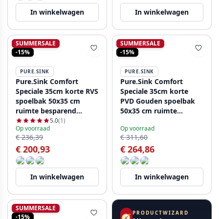
In winkelwagen
In winkelwagen
SUMMERSALE
SUMMERSALE
-15%
-15%
PURE.SINK
PURE.SINK
Pure.Sink Comfort
Pure.Sink Comfort
Speciale 35cm korte RVS
Speciale 35cm korte
spoelbak 50x35 cm
PVD Gouden spoelbak
ruimte besparend
50x35 cm ruimte
PCM5035-02
besparende PCM5035-60
5.0
(1)
Op voorraad
Op voorraad
€ 236,39
€ 311,60
€ 200,93
€ 264,86
In winkelwagen
In winkelwagen
SUMMERSALE
PRODUCTWIZARD
🧭
-15%