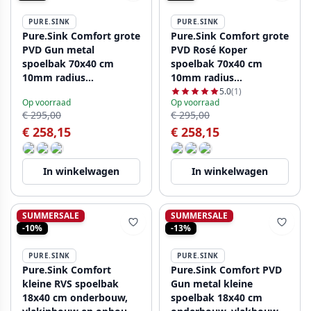
PURE.SINK
PURE.SINK
Pure.Sink Comfort grote
Pure.Sink Comfort grote
PVD Gun metal
PVD Rosé Koper
spoelbak 70x40 cm
spoelbak 70x40 cm
10mm radius
10mm radius
onderbouw, vlakinbouw
onderbouw, vlakbouw
5.0
(1)
Op voorraad
Op voorraad
en opbouw PCM7040-61
en opbouw PCM7040-62
€ 295,00
€ 295,00
€ 258,15
€ 258,15
In winkelwagen
In winkelwagen
SUMMERSALE
SUMMERSALE
-10%
-13%
PURE.SINK
PURE.SINK
Pure.Sink Comfort
Pure.Sink Comfort PVD
kleine RVS spoelbak
Gun metal kleine
18x40 cm onderbouw,
spoelbak 18x40 cm