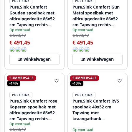
PURE.SINK
PURE.SINK
Pure.Sink Comfort
Pure.Sink Comfort Gun
Gouden spoelbak met
Metal spoelbak met
afdruipgedeelte 86x52
afdruipgedeelte 86x52
cm Tapwing rechts
cm Tapwing rechts
Op voorraad
Op voorraad
PCM5086RT-60
PCM5086RT-61
€ 573,47
€ 573,47
€ 491,45
€ 491,45
In winkelwagen
In winkelwagen
SUMMERSALE
SUMMERSALE
-14%
-13%
PURE.SINK
PURE.SINK
Pure.Sink Comfort rose
Pure.Sink Comfort RVS
Koperen spoelbak met
spoelbak 49x52 cm
afdruipgedeelte 86x52
Tapwing met
cm Tapwing rechts
kraangatbank
Op voorraad
PEX5086RT-62
PCM4540T-02
€ 573,47
Op voorraad