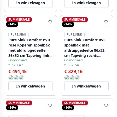
In winkelwagen
In winkelwagen
SUMMERSALE
SUMMERSALE
-14%
-14%
PURE.SINK
PURE.SINK
Pure.Sink Comfort PVD
Pure.Sink Comfort RVS
rose Koperen spoelbak
spoelbak met
met afdruipgedeelte
afdruipgedeelte 86x52
86x52 cm Tapwing links
cm Tapwing rechts
Op voorraad
Op voorraad
PCM5086LT-62
PCM5086RT-02
€ 573,47
€ 382,54
€ 491,45
€ 329,16
In winkelwagen
In winkelwagen
SUMMERSALE
SUMMERSALE
-14%
-14%