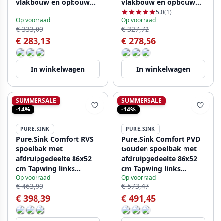
vlakbouw en opbouw
vlakbouw en opbouw
PCM5540-60
PCM5540-62
5.0
(1)
Op voorraad
Op voorraad
€ 333,09
€ 327,72
€ 283,13
€ 278,56
In winkelwagen
In winkelwagen
SUMMERSALE
SUMMERSALE
-14%
-14%
PURE.SINK
PURE.SINK
Pure.Sink Comfort RVS
Pure.Sink Comfort PVD
spoelbak met
Gouden spoelbak met
afdruipgedeelte 86x52
afdruipgedeelte 86x52
cm Tapwing links
cm Tapwing links
Op voorraad
Op voorraad
PCM5086LT-02
PCM5086LT-60
€ 463,99
€ 573,47
€ 398,39
€ 491,45