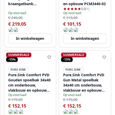
kraangatbank
en opbouw PCM3440-02
PLX7850T-60
5.0
(1)
Op voorraad
Op voorraad
€ 249,00
€ 119,00
€ 219,05
€ 101,15
In winkelwagen
In winkelwagen
SUMMERSALE
SUMMERSALE
-15%
-15%
PURE.SINK
PURE.SINK
Pure.Sink Comfort PVD
Pure.Sink Comfort PVD
Gouden spoelbak 34x40
Gun Metal spoelbak
cm onderbouw,
34x40 cm onderbouw,
vlakbouw en opbouw
vlakbouw en opbouw
Op voorraad
Op voorraad
PCM3440-60
PCM3440-61
€ 179,00
€ 179,00
€ 152,15
€ 152,15