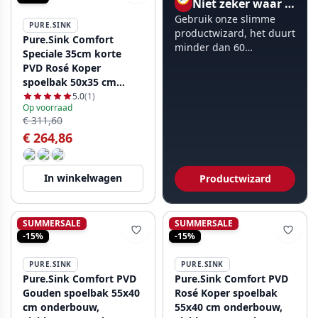
Niet zeker waar te beginnen?
Gebruik onze slimme
PURE.SINK
productwizard, het duurt
Pure.Sink Comfort
minder dan 60
Speciale 35cm korte
seconden.
PVD Rosé Koper
spoelbak 50x35 cm
ruimte besparend
5.0
(1)
Op voorraad
PCM5035-62
€ 311,60
€ 264,86
In winkelwagen
Productwizard
SUMMERSALE
SUMMERSALE
-15%
-15%
PURE.SINK
PURE.SINK
Pure.Sink Comfort PVD
Pure.Sink Comfort PVD
Gouden spoelbak 55x40
Rosé Koper spoelbak
cm onderbouw,
55x40 cm onderbouw,