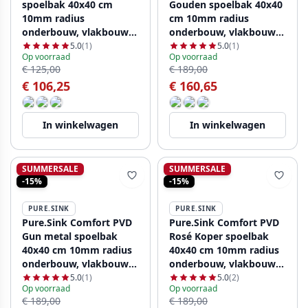
spoelbak 40x40 cm
Gouden spoelbak 40x40
10mm radius
cm 10mm radius
onderbouw, vlakbouw
onderbouw, vlakbouw
en opbouw PCM4040-02
en opbouw PCM4040-60
5.0
(1)
5.0
(1)
Op voorraad
Op voorraad
€ 125,00
€ 189,00
€ 106,25
€ 160,65
In winkelwagen
In winkelwagen
SUMMERSALE
SUMMERSALE
-15%
-15%
PURE.SINK
PURE.SINK
Pure.Sink Comfort PVD
Pure.Sink Comfort PVD
Gun metal spoelbak
Rosé Koper spoelbak
40x40 cm 10mm radius
40x40 cm 10mm radius
onderbouw, vlakbouw
onderbouw, vlakbouw
en opbouw PCM4040-61
en opbouw PCM4040-62
5.0
(1)
5.0
(2)
Op voorraad
Op voorraad
€ 189,00
€ 189,00