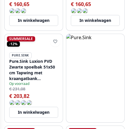
€ 160,65
€ 160,65
In winkelwagen
In winkelwagen
SUMMERSALE
-12%
PURE.SINK
Pure.Sink Luxion PVD
Zwarte spoelbak 51x50
cm Tapwing met
kraangatbank
Op voorraad
PLX5150T-63
€ 231,08
€ 203,82
In winkelwagen