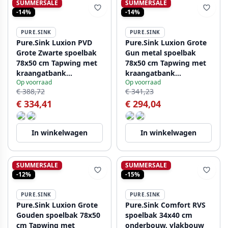
SUMMERSALE
SUMMERSALE
-14%
-14%
PURE.SINK
PURE.SINK
Pure.Sink Luxion PVD
Pure.Sink Luxion Grote
Grote Zwarte spoelbak
Gun metal spoelbak
78x50 cm Tapwing met
78x50 cm Tapwing met
kraangatbank
kraangatbank
Op voorraad
Op voorraad
PLX7850T-63
PLX7850T-61
€ 388,72
€ 341,23
€ 334,41
€ 294,04
In winkelwagen
In winkelwagen
SUMMERSALE
SUMMERSALE
-12%
-15%
PURE.SINK
PURE.SINK
Pure.Sink Luxion Grote
Pure.Sink Comfort RVS
Gouden spoelbak 78x50
spoelbak 34x40 cm
cm Tapwing met
onderbouw, vlakbouw