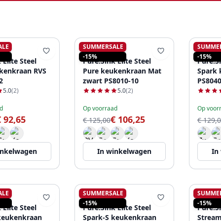
ALE
SUMMERSALE
SUMME
K
PURE.SINK
PURE.
-15%
-15%
 Elite Steel
Pure.Sink Elite Steel
Pure.Si
kenkraan RVS
Pure keukenkraan Mat
Spark 
2
zwart PS8010-10
PS8040
5.0
(2)
5.0
(2)
d
Op voorraad
Op voor
€ 92,65
€ 106,25
€ 125,00
€ 129,
inkelwagen
In winkelwagen
In
ALE
SUMMERSALE
SUMME
K
PURE.SINK
PURE.
-15%
-15%
 Elite Steel
Pure.Sink Elite Steel
Pure.Si
keukenkraan
Spark-S keukenkraan
Strea