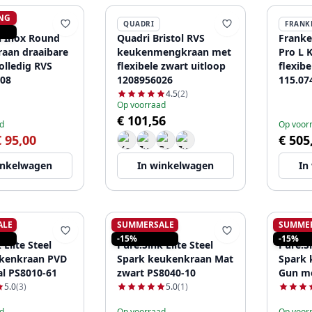
NG
N
QUADRI
FRANK
 Inox Round
Quadri Bristol RVS
Franke
aan draaibare
keukenmengkraan met
Pro L 
olledig RVS
flexibele zwart uitloop
flexibe
08
1208956026
115.07
4.5
(2)
Op voorraad
€ 101,56
d
Op voor
€ 95,00
€ 505
inkelwagen
In winkelwagen
In
ALE
SUMMERSALE
SUMME
K
PURE.SINK
PURE.
-15%
-15%
 Elite Steel
Pure.Sink Elite Steel
Pure.Si
kenkraan PVD
Spark keukenkraan Mat
Spark 
l PS8010-61
zwart PS8040-10
Gun me
5.0
(3)
5.0
(1)
d
Op voorraad
Op voor