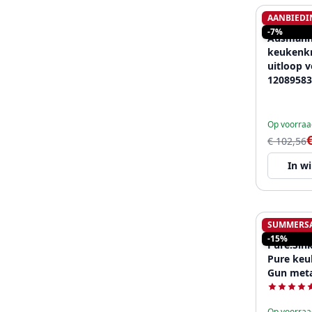
AANBIEDI
AUSMAN
-7%
Ausmann
keukenkr
uitloop v
12089583
Op voorraa
€ 102,56
In w
SUMMERS
PURE.SIN
-15%
Pure.Sink
Pure keu
Gun meta
Op voorraa