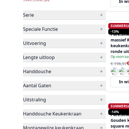
In w
Serie
SUMMERS
Speciale Functie
PURE.SIN
-13%
Pure.Sin
massief 
Uitvoering
keukenk
ronde ui
Lengte uitloop
Op voorraa
02
€ 196,97
Handdouche
In w
Aantal Gaten
Uitstraling
SUMMERS
PURE.SIN
-14%
Handdouche Keukenkraan
Pure.Sin
Gouden 
square m
Montagewijze keukenkraan