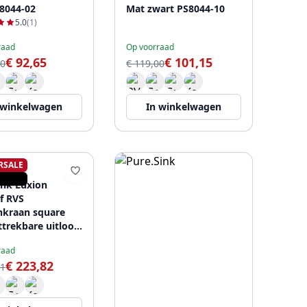
8044-02
Mat zwart PS8044-10
5.0
(1)
raad
Op voorraad
€ 92,65
€ 101,15
00
€ 119,00
 winkelwagen
In winkelwagen
RSALE
SINK
ink Luxion
f RVS
kraan square
ttrekbare uitloop
UA-02
raad
€ 223,82
61