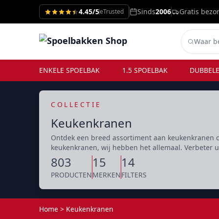
4.45/5
Sinds
2006
Gratis bezo
eTrusted
ENKELE SPOELBAK
1.5 SPOELBAK
DUBBELE
COLLECTIE
Keukenkranen
Ontdek een breed assortiment aan keukenkranen o
keukenkranen, wij hebben het allemaal. Verbeter
803
15
14
PRODUCTEN
MERKEN
FILTERS
Home
>
Keukenkranen