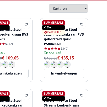
RSALE
SUMMERSALE
SINK
PURE.SINK
-15%
nk Elite Steel
Pure.Sink Elite Steel
Bestseller
keukenkraan RVS
Spark keukenkraan PVD
-02
geborsteld goud
PS8040-60
5.0
(2)
5.0
(2)
raad
Op voorraad
€ 109,65
€ 135,15
00
€ 159,00
 winkelwagen
In winkelwagen
RSALE
SUMMERSALE
SINK
PURE.SINK
-15%
nk Elite Steel
Pure.Sink Elite Steel
m keukenkraan
Stream keukenkraan