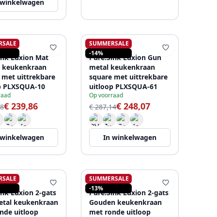
 winkelwagen
RSALE
SUMMERSALE
SINK
PURE.SINK
-14%
ink Luxion Mat
Pure.Sink Luxion Gun
 keukenkraan
metal keukenkraan
 met uittrekbare
square met uittrekbare
p PLXSQUA-10
uitloop PLXSQUA-61
raad
Op voorraad
€ 239,86
€ 248,07
48
€ 287,14
 winkelwagen
In winkelwagen
RSALE
SUMMERSALE
SINK
PURE.SINK
-13%
ink Luxion 2-gats
Pure.Sink Luxion 2-gats
tal keukenkraan
Gouden keukenkraan
nde uitloop
met ronde uitloop