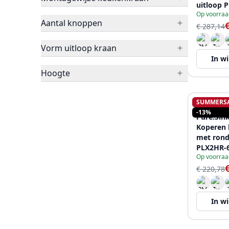
uitloop 
Op voorraa
Aantal knoppen
€ 287,14
Vorm uitloop kraan
In w
Hoogte
SUMMERS
PURE.SIN
-13%
Pure.Sin
Koperen
met rond
PLX2HR-
Op voorraa
€ 220,78
In w