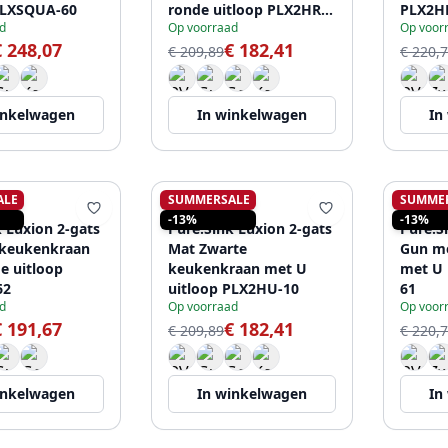
PLXSQUA-60
ronde uitloop PLX2HR-
PLX2H
d
Op voorraad
Op voor
10
€ 248,07
€ 182,41
€ 209,89
€ 220,
inkelwagen
In winkelwagen
In
ALE
SUMMERSALE
SUMME
K
PURE.SINK
PURE.
-13%
-13%
k Luxion 2-gats
Pure.Sink Luxion 2-gats
Pure.S
 keukenkraan
Mat Zwarte
Gun me
e uitloop
keukenkraan met U
met U 
62
uitloop PLX2HU-10
61
d
Op voorraad
Op voor
€ 191,67
€ 182,41
€ 209,89
€ 220,
inkelwagen
In winkelwagen
In