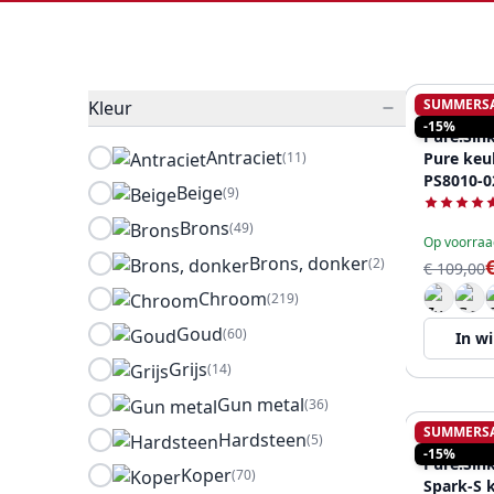
SUMMERS
Kleur
PURE.SIN
-15%
Pure.Sink
Antraciet
(11)
Pure keu
PS8010-0
Beige
(9)
Brons
(49)
Op voorraa
Brons, donker
(2)
€ 109,00
Chroom
(219)
Goud
(60)
In w
Grijs
(14)
Gun metal
(36)
SUMMERS
Hardsteen
(5)
PURE.SIN
-15%
Pure.Sink
Koper
(70)
Spark-S 