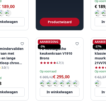
d
Op voor
€ 189,00
€ 189
inkelwagen
In
Productwizard
AANBIEDING
AANBIE
PB
AQUAT
-3%
-37%
 mindervaliden
PB Nostalgische
AquaTr
raan met
keukenkraan V1910
klassi
e en lange
Brons
muurk
itloop chroom
21VV7
4.7
(3)
66
3.0
(1)
Op voorraad
Op voor
€ 295,00
€ 305,12
€ 62,37
d
8
inkelwagen
In winkelwagen
In