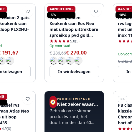
ALE
AANBIEDING
AANBIE
K
FRANKE
FRANK
-6%
-18%
k Luxion 2-gats
Franke gouden
Franke
 keukenkraan
Keukenkraan Eos Neo
rvs la
tloop PLX2HU-
met uitloop uittrekbare
met ui
sproeikop pvd gold
inox 1
115.0681.244
5.0
(5)
d
Op voorraad
€ 191,67
€ 270,00
€ 286,66
Op voor
€ 242,
inkelwagen
In winkelwagen
In
NG
PRODUCTWIZARD
PB
🧭
Niet zeker waar te beginnen?
assief rvs
PB cla
Gebruik onze slimme
aan Atlas Neo
klassi
productwizard, het
 uitloop
Chroom
duurt minder dan 60
.435
hart af
seconden.
25cm 
4.9
(8)