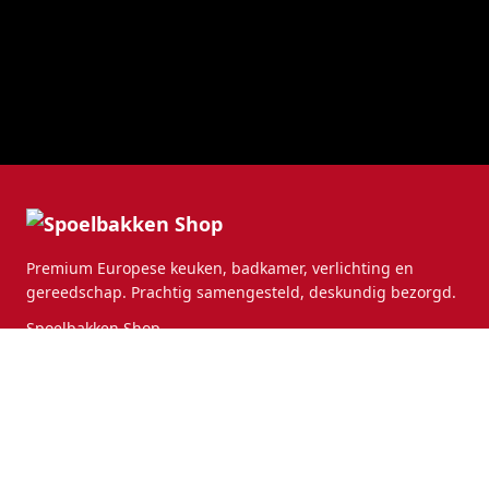
Premium Europese keuken, badkamer, verlichting en
gereedschap. Prachtig samengesteld, deskundig bezorgd.
Spoelbakken Shop
Leemstraat 7
4705RT Roosendaal
Nederland
CATEGORIEËN