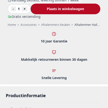
Vandaag besteld, levering binnen 1 week
-
1
+
Plaats in winkelwagen
Gratis verzending
Home
>
Accessoires
>
Afvalemmers Keuken
>
Afvalemmer Hailo duo 2319
10 Jaar Garantie
Makkelijk retourneren binnen 30 dagen
Snelle Levering
Productinformatie