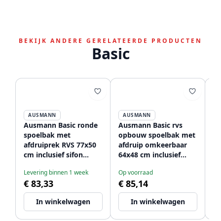
BEKIJK ANDERE GERELATEERDE PRODUCTEN
Basic
AUSMANN
AUSMANN
Ausmann Basic ronde
Ausmann Basic rvs
Au
spoelbak met
opbouw spoelbak met
o
afdruiprek RVS 77x50
afdruip omkeerbaar
o
cm inclusief sifon
64x48 cm inclusief
in
1208955523
sifon 1208956968
12
Levering binnen 1 week
Op voorraad
Op
€ 83,33
€ 85,14
€
In winkelwagen
In winkelwagen