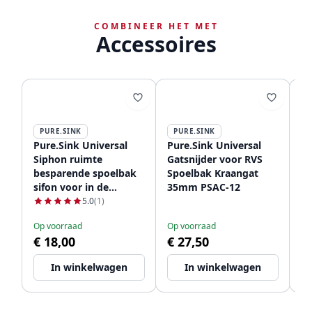
COMBINEER HET MET
Accessoires
PURE.SINK
PURE.SINK
Pure.Sink Universal
Pure.Sink Universal
Qu
Siphon ruimte
Gatsnijder voor RVS
k
besparende spoelbak
Spoelbak Kraangat
me
sifon voor in de
35mm PSAC-12
RV
keuken met 2
5.0
(1)
Le
vaatwasser
€
Op voorraad
Op voorraad
aansluitingen WSTSSI-
€ 18,00
€ 27,50
32
In winkelwagen
In winkelwagen