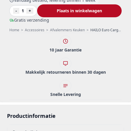
Vandaag besteld, levering binnen 1 week
-
1
+
Plaats in winkelwagen
Gratis verzending
Home
>
Accessoires
>
Afvalemmers Keuken
>
HAILO Euro Cargo afvalemmer 2 x 38 liter met softclose tbv kastmaat 2294
10 Jaar Garantie
Makkelijk retourneren binnen 30 dagen
Snelle Levering
Productinformatie