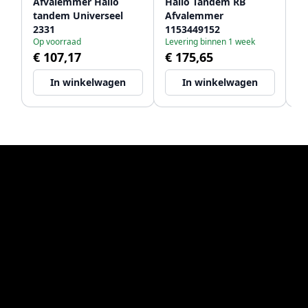
Afvalemmer Hailo
Hailo Tandem RB
Ha
tandem Universeel
Afvalemmer
2 
2331
1153449152
11
Op voorraad
Levering binnen 1 week
Le
€ 107,17
€ 175,65
€
In winkelwagen
In winkelwagen