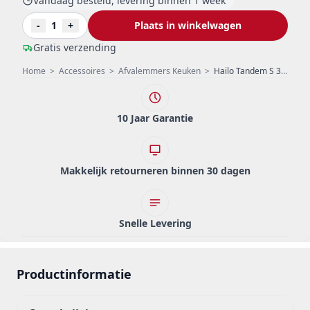
Vandaag besteld, levering binnen 1 week
-
1
+
Plaats in winkelwagen
Gratis verzending
Home
>
Accessoires
>
Afvalemmers Keuken
>
Hailo Tandem S 3 Afvalemmer 1x18+2x8,5ltr 1153449232
10 Jaar Garantie
Makkelijk retourneren binnen 30 dagen
Snelle Levering
Productinformatie