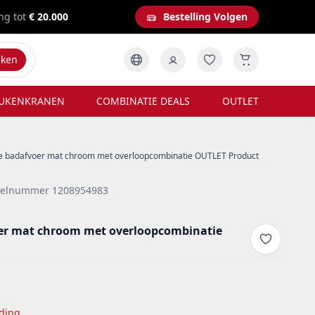
ng tot
€ 20.000
Bestelling Volgen
eken
UKENKRANEN
COMBINATIE DEALS
OUTLET
 badafvoer mat chroom met overloopcombinatie OUTLET Product
ikelnummer 1208954983
er mat chroom met overloopcombinatie
ding