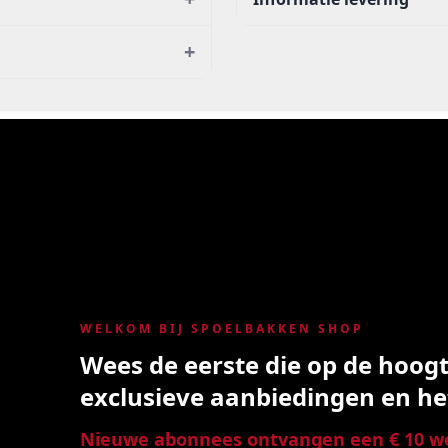
+
WELKOM BIJ SPOELBAKKEN SHOP
Wees de eerste die op de hoogte
exclusieve aanbiedingen en he
Nieuwe abonnees ontvangen een € 10 we