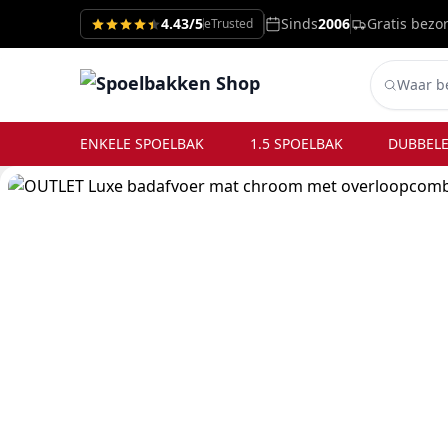
4.43/5
Sinds
2006
Gratis bezo
eTrusted
ENKELE SPOELBAK
1.5 SPOELBAK
DUBBELE