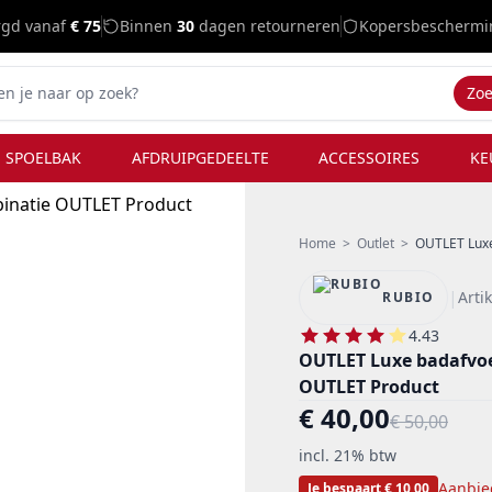
rgd vanaf
€ 75
Binnen
30
dagen retourneren
Kopersbeschermi
Zo
 SPOELBAK
AFDRUIPGEDEELTE
ACCESSOIRES
KE
Home
>
Outlet
>
OUTLET Luxe
|
Art
RUBIO
4.43
OUTLET Luxe badafvo
OUTLET Product
€ 40,00
€ 50,00
incl. 21% btw
Aanbie
Je bespaart € 10,00