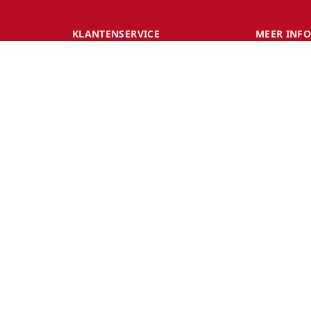
KLANTENSERVICE
MEER INF
B2B Partners
Over Ons
Blog
Merken
Cookies
land