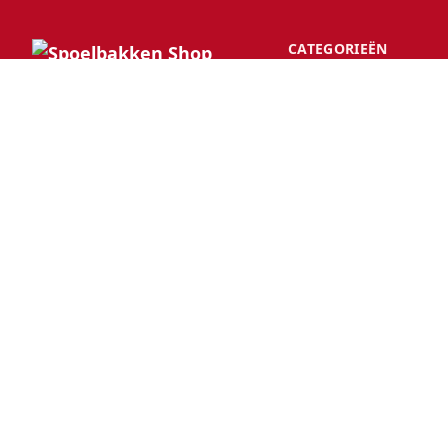
CATEGORIEËN
Premium Europese keuken,
badkamer, verlichting en
gereedschap. Prachtig samengesteld,
deskundig bezorgd.
Spoelbakken Shop
Leemstraat 7
4705RT Roosendaal
Nederland
© 2026 Spoelbakken Shop. Alle
Selecteer
Neder
rechten voorbehouden.
uw land: