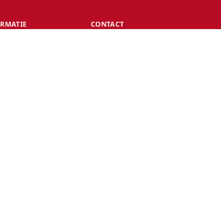
ORMATIE
CONTACT
24/7 via onze HelpdeskChat
support@spoelbakkenshop.nl
+31 165 799 498