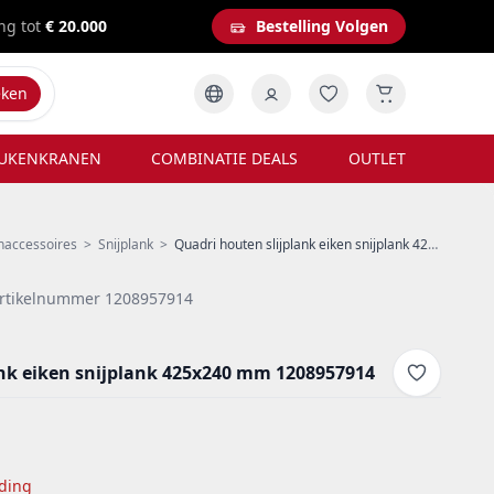
ng tot
€ 20.000
Bestelling Volgen
eken
UKENKRANEN
COMBINATIE DEALS
OUTLET
naccessoires
>
Snijplank
>
Quadri houten slijplank eiken snijplank 425x240 mm 1208957914
rtikelnummer 1208957914
ank eiken snijplank 425x240 mm 1208957914
ding