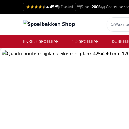
4.45/5
Sinds
2006
Gratis bezo
eTrusted
ENKELE SPOELBAK
1.5 SPOELBAK
DUBBELE