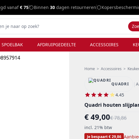
rgd vanaf
€ 75
Binnen
30
dagen retourneren
Kopersbeschermi
Zo
 SPOELBAK
AFDRUIPGEDEELTE
ACCESSOIRES
KE
Home
>
Accessoires
>
Keuke
|
A
QUADRI
4.45
Quadri houten slijpl
€ 49,00
€ 78,86
incl. 21% btw
Aanbie
Je bespaart € 29,86