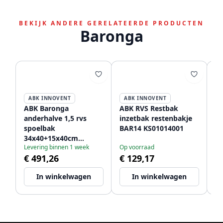
BEKIJK ANDERE GERELATEERDE PRODUCTEN
Baronga
ABK INNOVENT
ABK INNOVENT
ABK Baronga
ABK RVS Restbak
AB
anderhalve 1,5 rvs
inzetbak restenbakje
rv
spoelbak
BAR14 KS01014001
o
34x40+15x40cm
Levering binnen 1 week
Op voorraad
Le
onderbouw BAR3415f
€ 491,26
€ 129,17
€
In winkelwagen
In winkelwagen