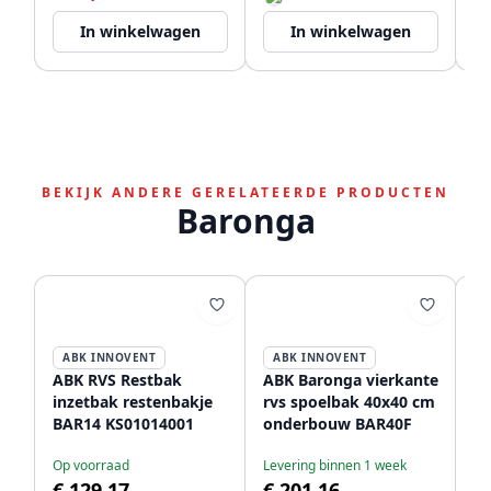
In winkelwagen
In winkelwagen
BEKIJK ANDERE GERELATEERDE PRODUCTEN
Baronga
ABK INNOVENT
ABK INNOVENT
ABK RVS Restbak
ABK Baronga vierkante
AB
inzetbak restenbakje
rvs spoelbak 40x40 cm
sp
BAR14 KS01014001
onderbouw BAR40F
o
Op voorraad
Levering binnen 1 week
Le
€ 129,17
€ 201,16
€