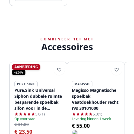
COMBINEER HET MET
Accessoires
AANBIEDING
-26%
PURE.SINK
MAGISSO
Pure.Sink Universal
Magisso Magnetische
Ma
Siphon dubbele ruimte
spoelbak
sp
besparende spoelbak
Vaatdoekhouder recht
rv
sifon voor in de
rvs 30101000
keuken met 2
5.0
(1)
5.0
(1)
Op voorraad
Levering binnen 1 week
vaatwasser
€ 31,80
€ 55,00
Op
aansluitingen WSTDSI-
€ 23,50
€
32