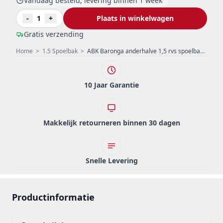
Vandaag besteld, levering binnen 1 week
-
1
+
Plaats in winkelwagen
Gratis verzending
Home
>
1.5 Spoelbak
>
ABK Baronga anderhalve 1,5 rvs spoelbak 34x40+15x40cm onderbouw BAR3415f
10 Jaar Garantie
Makkelijk retourneren binnen 30 dagen
Snelle Levering
Productinformatie