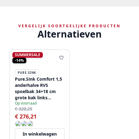
VERGELIJK SOORTGELIJKE PRODUCTEN
Alternatieven
SUMMERSALE
-14%
PURE.SINK
Pure.Sink Comfort 1,5
anderhalve RVS
spoelbak 34+18 cm
grote bak links
Op voorraad
PCM341840-02
€ 320,25
€ 276,21
In winkelwagen