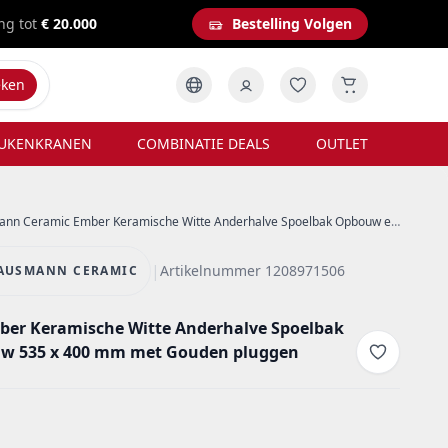
ng tot
€ 20.000
Bestelling Volgen
eken
UKENKRANEN
COMBINATIE DEALS
OUTLET
eramic Ember Keramische Witte Anderhalve Spoelbak Opbouw en Onderbouw 535 x 400 mm met Gouden pluggen 1208971506
|
Artikelnummer 1208971506
AUSMANN CERAMIC
er Keramische Witte Anderhalve Spoelbak
w 535 x 400 mm met Gouden pluggen