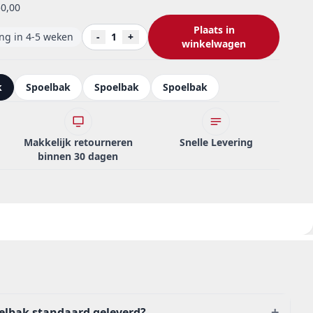
0,00
Plaats in
ing in 4-5 weken
-
1
+
winkelwagen
k
Spoelbak
Spoelbak
Spoelbak
Makkelijk retourneren
Snelle Levering
binnen 30 dagen
+
oelbak standaard geleverd?