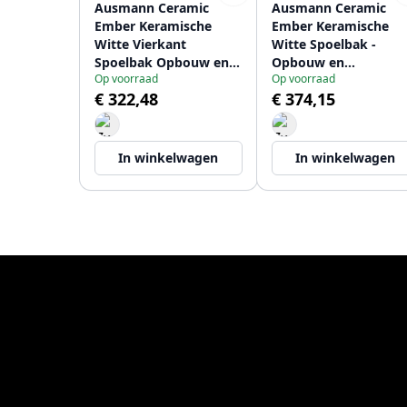
Ausmann Ceramic
Ausmann Ceramic
Ember Keramische
Ember Keramische
Witte Vierkant
Witte Spoelbak -
Spoelbak Opbouw en
Opbouw en
Op voorraad
Op voorraad
Onderbouw 40 x 40 cm
Onderbouw 54 x 40 
€ 322,48
€ 374,15
met RVS plug
met RVS plug
1208970094
1208970508
In winkelwagen
In winkelwagen