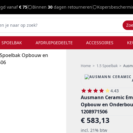
rgd vanaf
€ 75
Binnen
30
dagen retourneren
Kopersbeschermi
Zo
 SPOELBAK
AFDRUIPGEDEELTE
ACCESSOIRES
KE
Home
>
1.5 Spoelbak
>
Ausmann C
4.43
Ausmann Ceramic Emb
Opbouw en Onderbou
1208971506
€ 583,13
incl. 21% btw