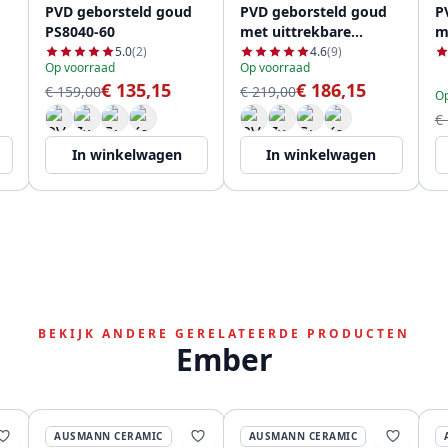
PVD geborsteld goud
PVD geborsteld goud
P
PS8040-60
met uittrekbare
m
uitloop PS8041-60
u
5.0
(2)
4.6
(9)
Op voorraad
Op voorraad
€ 135,15
€ 186,15
€ 159,00
€ 219,00
Op
€
In winkelwagen
In winkelwagen
BEKIJK ANDERE GERELATEERDE PRODUCTEN
Ember
AUSMANN CERAMIC
AUSMANN CERAMIC