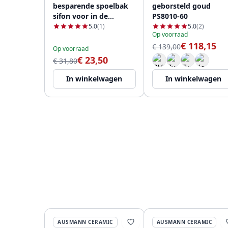
besparende spoelbak
geborsteld goud
sifon voor in de
PS8010-60
keuken met 2
5.0
(1)
5.0
(2)
Op voorraad
vaatwasser
€ 118,15
aansluitingen WSTDSI-
€ 139,00
Op voorraad
32
€ 23,50
€ 31,80
In winkelwagen
In winkelwagen
AUSMANN CERAMIC
AUSMANN CERAMIC