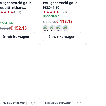
VD geborsteld goud
PVD geborsteld goud
PVD gebor
et uittrekbare
PS8044-60
met uittr
itloop PS8050-60
uitloop P
4.7
(3)
5.0
(1)
Op voorraad
Binnenkort o
€ 118,15
€
€ 139,00
€ 219,00
 voorraad
€ 152,15
 179,00
In winkelwagen
In winkelwagen
In wi
AUSMANN CERAMIC
AUSMANN CERAMIC
AUSMANN 