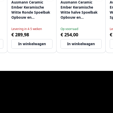
Ausmann Ceramic
Ausmann Ceramic
A
Ember Keramische
Ember Keramische
E
Witte Ronde Spoelbak
Witte halve Spoelbak
W
Opbouw en
Opbouw en
S
cm
Onderbouw met RVS
Onderbouw 174 x 400
O
plug 1208970512
mm met RVS plug
m
Levering in 4-5 weken
Op voorraad
Le
1208970734
1
€ 289,98
€ 254,00
€
In winkelwagen
In winkelwagen