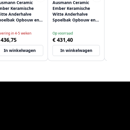
usmann Ceramic
Ausmann Ceramic
Ausmann 
mber Keramische
Ember Keramische
Ember Ke
itte Anderhalve
Witte Anderhalve
Witte And
poelbak Opbouw en
Spoelbak Opbouw en
Spoelbak
nderbouw 535 x 400
Onderbouw 495 x 370
Onderbouw
m met RVS pluggen
mm met RVS pluggen
mm met R
vering in 4-5 weken
Op voorraad
Op voorraad
208970735
1208970736
120897073
 436,75
€ 431,40
€ 490,17
In winkelwagen
In winkelwagen
In wi