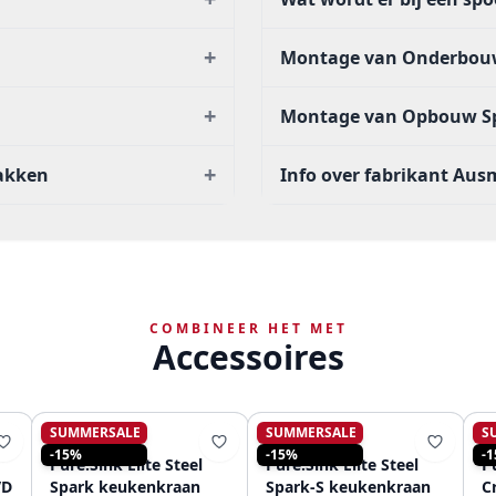
+
Montage van Onderbou
+
Montage van Opbouw S
+
akken
Info over fabrikant Au
COMBINEER HET MET
Accessoires
SUMMERSALE
SUMMERSALE
S
PURE.SINK
PURE.SINK
-15%
-15%
-
Pure.Sink Elite Steel
Pure.Sink Elite Steel
Pu
VD
Spark keukenkraan
Spark-S keukenkraan
C