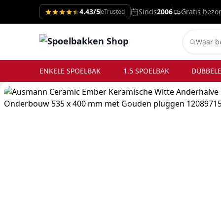
4.43/5
Sinds
2006
Gratis bezo
eTrusted
ENKELE SPOELBAK
1.5 SPOELBAK
DUBBELE