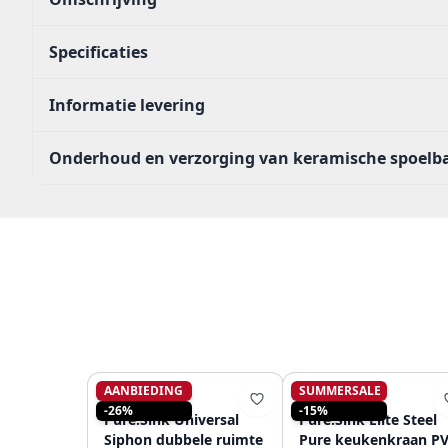
Specificaties
Informatie levering
Onderhoud en verzorging van keramische spoelb
AANBIEDING
SUMMERSALE
PURE.SINK
PURE.SINK
-26%
-15%
Pure.Sink Universal
Pure.Sink Elite Steel
Siphon dubbele ruimte
Pure keukenkraan P