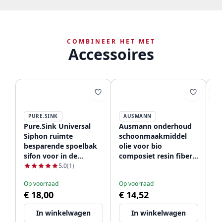
COMBINEER HET MET
Accessoires
AA
-3
PURE.SINK
AUSMANN
Pure.Sink Universal
Ausmann onderhoud
A
Siphon ruimte
schoonmaakmiddel
zw
besparende spoelbak
olie voor bio
me
sifon voor in de
composiet resin fiber
12
keuken met 2
spoelbak 1208966925
5.0
(1)
Op
vaatwasser
€ 
Op voorraad
Op voorraad
aansluitingen WSTSSI-
€ 18,00
€ 14,52
€
32
In winkelwagen
In winkelwagen