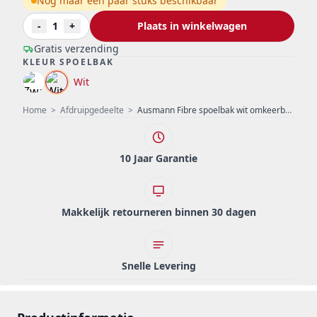
Nog maar een paar stuks beschikbaar
-
1
+
Plaats in winkelwagen
Gratis verzending
KLEUR SPOELBAK
Wit
Home
>
Afdruipgedeelte
>
Ausmann Fibre spoelbak wit omkeerbaar met afdruip opbouw 86x50 cm 1208957673
10 Jaar Garantie
Makkelijk retourneren binnen 30 dagen
Snelle Levering