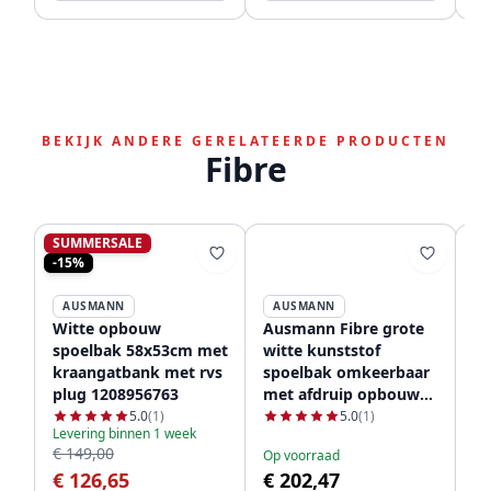
BEKIJK ANDERE GERELATEERDE PRODUCTEN
Fibre
SUMMERSALE
-15%
AUSMANN
AUSMANN
Witte opbouw
Ausmann Fibre grote
Au
spoelbak 58x53cm met
witte kunststof
wi
kraangatbank met rvs
spoelbak omkeerbaar
sp
plug 1208956763
met afdruip opbouw
me
86x50 cm 1208956782
10
5.0
(1)
5.0
(1)
Levering binnen 1 week
€ 149,00
Op voorraad
Op
€ 126,65
€ 202,47
€