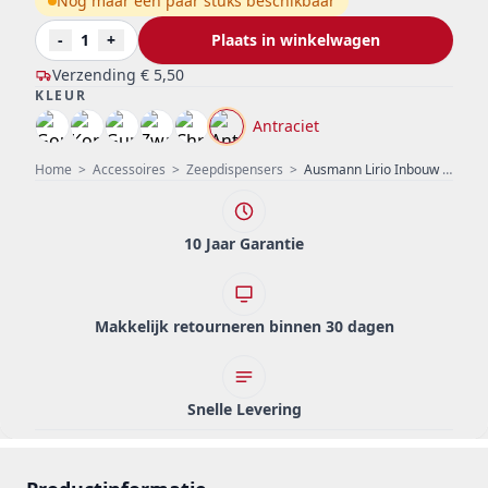
Nog maar een paar stuks beschikbaar
-
1
+
Plaats in winkelwagen
Verzending
€ 5,50
KLEUR
Antraciet
Home
>
Accessoires
>
Zeepdispensers
>
Ausmann Lirio Inbouw Zeepdispenser Antraciet van boven navulbaar 1208971204
10 Jaar Garantie
Makkelijk retourneren binnen 30 dagen
Snelle Levering