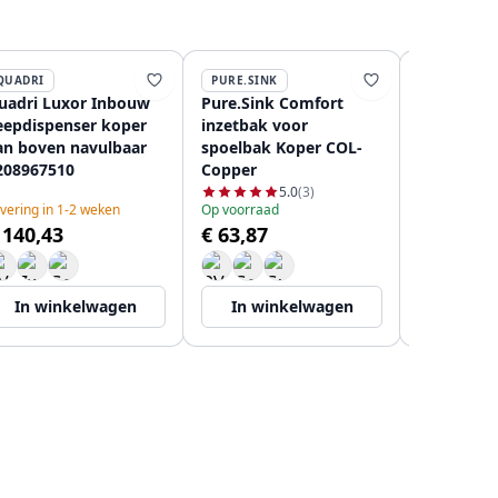
QUADRI
PURE.SINK
AUSMANN
uadri Luxor Inbouw
Pure.Sink Comfort
Ausmann 
eepdispenser koper
inzetbak voor
Zeepdispe
an boven navulbaar
spoelbak Koper COL-
van boven
208967510
Copper
120896960
5.0
(3)
vering in 1-2 weken
Op voorraad
Levering in 
 140,43
€ 63,87
€ 62,19
In winkelwagen
In winkelwagen
In wi