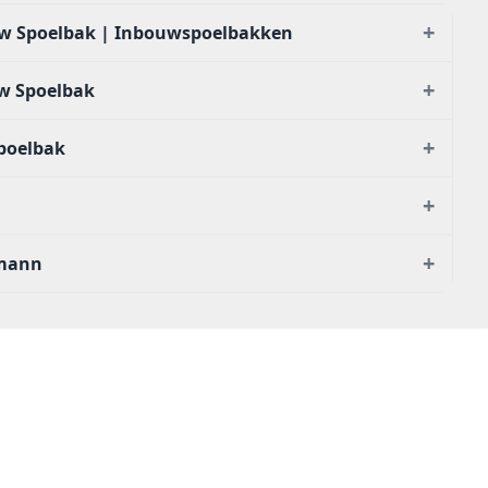
+
w Spoelbak | Inbouwspoelbakken
+
w Spoelbak
+
poelbak
+
+
smann