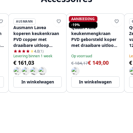
AANBIEDING
AUSMANN
QUADRI
-19%
Ausmann Lavea
Quadri York
Q
n
koperen keukenkraan
keukenmengkraan
Z
PVD copper met
PVD geborsteld koper
v
e
draaibare uitloop
met draaibare uitloop
1
1208957132
1208955906
4.0
(1)
Levering binnen 1 week
Op voorraad
Le
€ 161,03
€ 149,00
€
€ 184,17
In winkelwagen
In winkelwagen