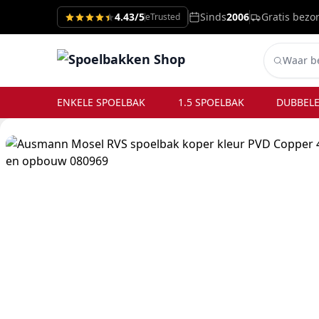
4.43/5
Sinds
2006
Gratis bezo
eTrusted
ENKELE SPOELBAK
1.5 SPOELBAK
DUBBELE