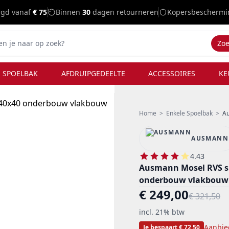
rgd vanaf
€ 75
Binnen
30
dagen retourneren
Kopersbeschermi
Zo
 SPOELBAK
AFDRUIPGEDEELTE
ACCESSOIRES
KE
Home
>
Enkele Spoelbak
>
Au
AUSMANN
4.43
Ausmann Mosel RVS sp
onderbouw vlakbouw
€ 249,00
€ 321,50
incl. 21% btw
Aanbie
Je bespaart € 72,50