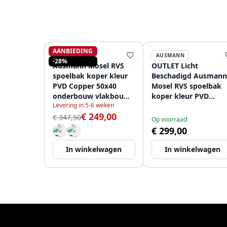
AANBIEDING
AUSMANN
AUSMANN
-28%
Ausmann Mosel RVS
OUTLET Licht
spoelbak koper kleur
Beschadigd Ausmann
PVD Copper 50x40
Mosel RVS spoelbak
onderbouw vlakbouw
koper kleur PVD
Levering in 5-6 weken
en opbouw 080976
Copper 50x40
€ 249,00
onderbouw
€ 347,50
Op voorraad
1208969710
€ 299,00
In winkelwagen
In winkelwagen