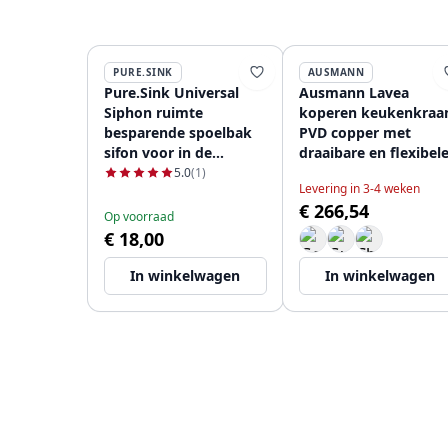
PURE.SINK
AUSMANN
Pure.Sink Universal
Ausmann Lavea
Siphon ruimte
koperen keukenkraa
besparende spoelbak
PVD copper met
sifon voor in de
draaibare en flexibel
keuken met 2
uitloop 1208957435
5.0
(1)
Levering in 3-4 weken
vaatwasser
€ 266,54
aansluitingen WSTSSI-
Op voorraad
32
€ 18,00
In winkelwagen
In winkelwagen