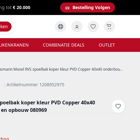
ng tot
€ 20.000
Bestelling Volgen
eken
UKENKRANEN
COMBINATIE DEALS
OUTLET
smann Mosel RVS spoelbak koper kleur PVD Copper 40x40 onderbouw vlakbouw en opbouw 080969
|
Artikelnummer 1208952975
oelbak koper kleur PVD Copper 40x40
 en opbouw 080969
ding