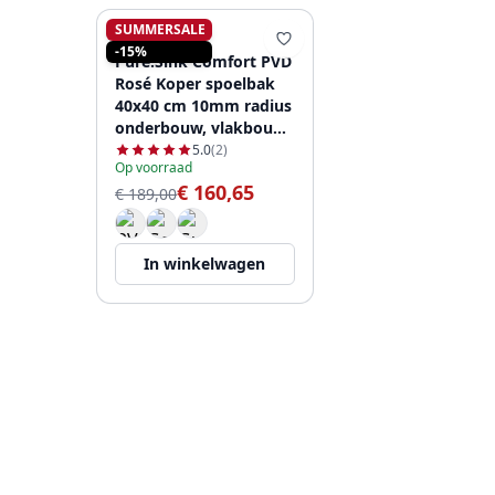
SUMMERSALE
PURE.SINK
-15%
Pure.Sink Comfort PVD
Rosé Koper spoelbak
40x40 cm 10mm radius
onderbouw, vlakbouw
en opbouw PCM4040-
5.0
(2)
Op voorraad
62
€ 160,65
€ 189,00
In winkelwagen