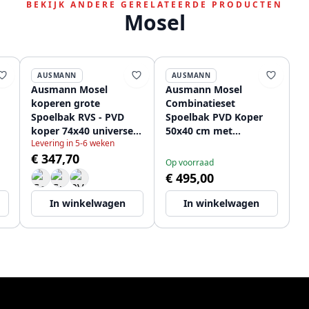
BEKIJK ANDERE GERELATEERDE PRODUCTEN
Mosel
AUSMANN
AUSMANN
Ausmann Mosel
Ausmann Mosel
koperen grote
Combinatieset
Spoelbak RVS - PVD
Spoelbak PVD Koper
koper 74x40 universeel
50x40 cm met
Levering in 5-6 weken
1208970018
Keukenkraan,
€ 347,70
Zeepdispenser en
Op voorraad
Rolmat 1208972563
€ 495,00
In winkelwagen
In winkelwagen