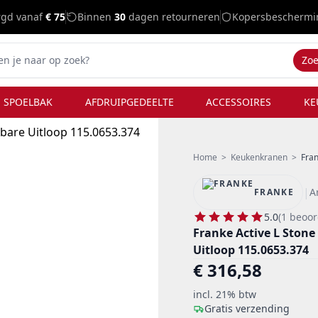
rgd vanaf
€ 75
Binnen
30
dagen retourneren
Kopersbeschermi
Zo
 SPOELBAK
AFDRUIPGEDEELTE
ACCESSOIRES
KE
Home
>
Keukenkranen
>
Fran
|
A
FRANKE
5.0
(1 beoor
Franke Active L Ston
Uitloop 115.0653.374
€ 316,58
incl. 21% btw
Gratis verzending