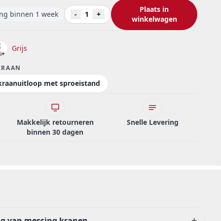
Plaats in
ing binnen 1 week
-
1
+
winkelwagen
Grijs
KRAAN
kraanuitloop met sproeistand
Makkelijk retourneren
Snelle Levering
binnen 30 dagen
+
ng van messing kranen