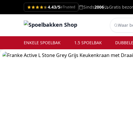
4.43/5
Sinds
2006
Gratis bezo
eTrusted
ENKELE SPOELBAK
1.5 SPOELBAK
DUBBELE