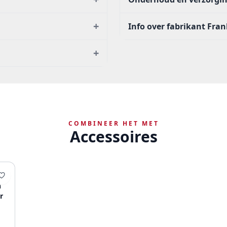
+
Info over fabrikant Fra
+
COMBINEER HET MET
Accessoires
n
r