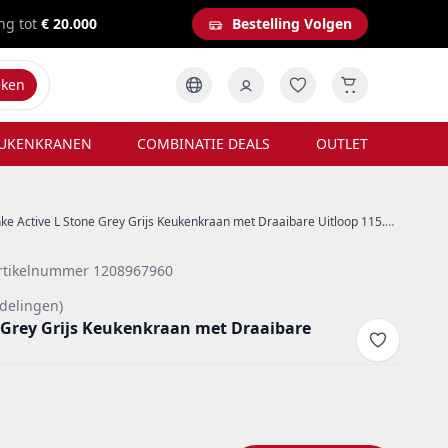
ng tot
€ 20.000
Bestelling Volgen
eken
UKENKRANEN
COMBINATIE DEALS
OUTLET
ke Active L Stone Grey Grijs Keukenkraan met Draaibare Uitloop 115.0653.374
rtikelnummer 1208967960
delingen)
e Grey Grijs Keukenkraan met Draaibare