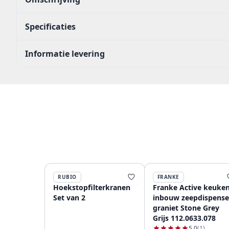
Specificaties
Informatie levering
RUBIO
FRANKE
Hoekstopfilterkranen
Franke Active keuke
Set van 2
inbouw zeepdispense
graniet Stone Grey
Grijs 112.0633.078
5.0
(1)