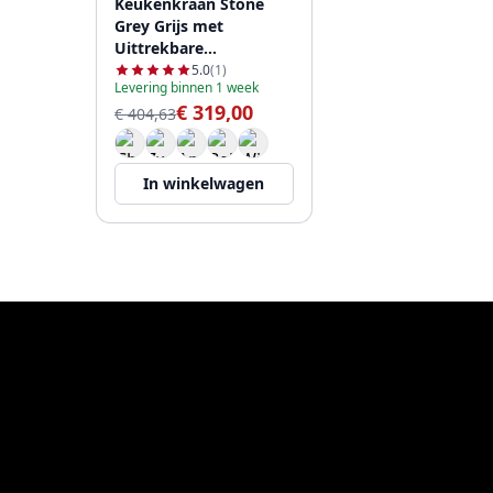
Keukenkraan Stone
Grey Grijs met
Uittrekbare
Handdouche
5.0
(1)
Levering binnen 1 week
115.0653.385
€ 319,00
€ 404,63
In winkelwagen