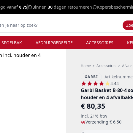
rgd vanaf
€ 75
Binnen
30
dagen retourneren
Kopersbeschermi
Zo
 SPOELBAK
AFDRUIPGEDEELTE
ACCESSOIRES
KE
Home
>
Accessoires
>
Afval
|
Artikelnumme
GARBI
4.44
Garbi Basket B-80-4 so
houder en 4 afvalbak
€ 80,35
incl. 21% btw
Verzending
€ 6,50