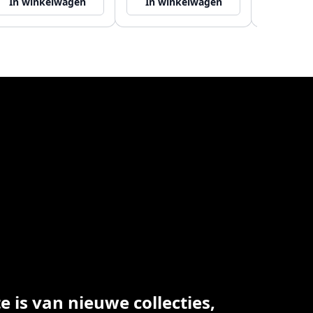
In winkelwagen
In winkelwagen
In wi
 is van nieuwe collecties,