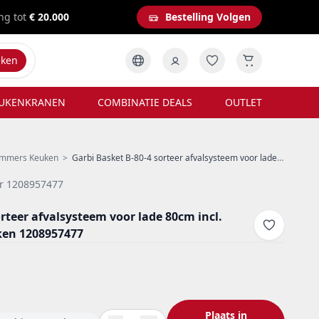
ng tot
€ 20.000
Bestelling Volgen
eken
UKENKRANEN
COMBINATIE DEALS
OUTLET
emmers Keuken
>
Garbi Basket B-80-4 sorteer afvalsysteem voor lade 80cm incl. houder en 4 afvalbakken 1208957477
r 1208957477
rteer afvalsysteem voor lade 80cm incl.
ken 1208957477
Plaats in