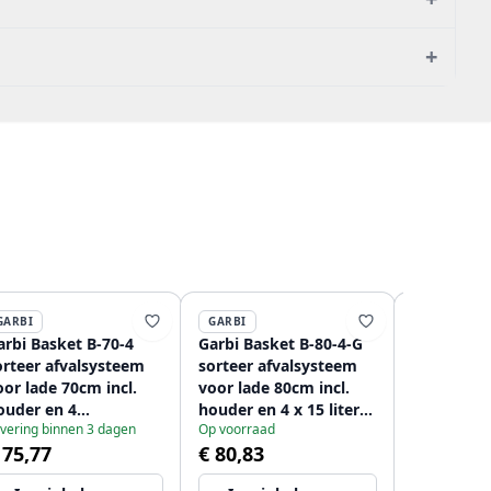
+
GARBI
GARBI
GARBI
arbi Basket B-70-4
Garbi Basket B-80-4-G
Garbi Bask
orteer afvalsysteem
sorteer afvalsysteem
sorteer a
or lade 70cm incl.
voor lade 80cm incl.
voor lade 90c
ouder en 4
houder en 4 x 15 liter
houder en 
vering binnen 3 dagen
Op voorraad
Op voorraad
fvalbakken
afvalbakken
afvalbakk
 75,77
€ 80,83
€ 83,70
208957476
1208957478
120895747