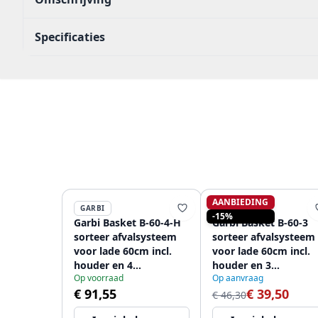
Specificaties
AANBIEDING
GARBI
GARBI
-15%
Garbi Basket B-60-4-H
Garbi Basket B-60-3
sorteer afvalsysteem
sorteer afvalsysteem
voor lade 60cm incl.
voor lade 60cm incl.
houder en 4
houder en 3
Op voorraad
Op aanvraag
afvalbakken
afvalbakken
€ 91,55
€ 39,50
1208957472
1208957473
€ 46,30