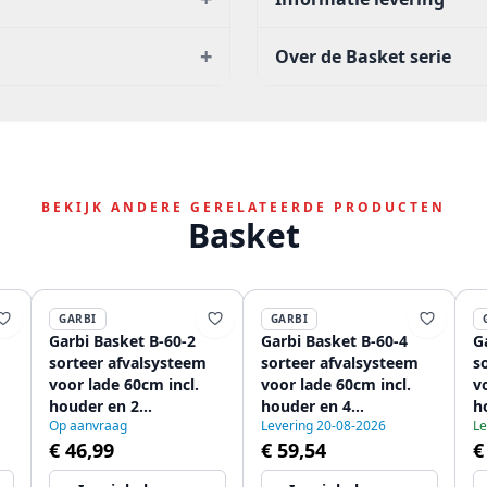
+
Over de Basket serie
BEKIJK ANDERE GERELATEERDE PRODUCTEN
Basket
GARBI
GARBI
Garbi Basket B-60-2
Garbi Basket B-60-4
G
sorteer afvalsysteem
sorteer afvalsysteem
s
voor lade 60cm incl.
voor lade 60cm incl.
vo
houder en 2
houder en 4
h
Op aanvraag
Levering 20-08-2026
Le
afvalbakken
afvalbakken
a
€ 46,99
€ 59,54
€
1208957474
1208957475
1