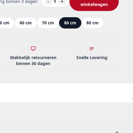
ing binnen 3 dagen
-
1
+
winkelwagen
0 cm
60 cm
70 cm
80 cm
80 cm
Makkelijk retourneren
Snelle Levering
binnen 30 dagen
+