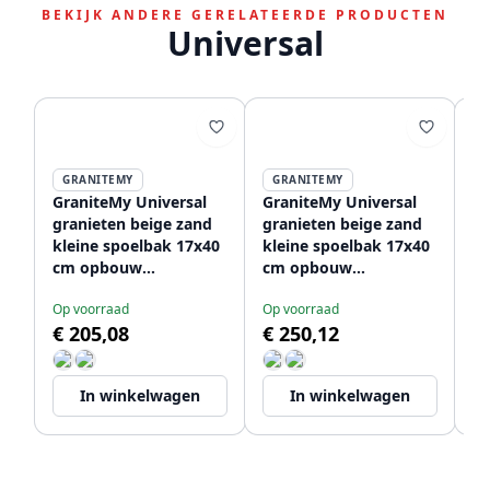
BEKIJK ANDERE GERELATEERDE PRODUCTEN
Universal
GRANITEMY
GRANITEMY
GraniteMy Universal
GraniteMy Universal
Gr
granieten beige zand
granieten beige zand
gr
kleine spoelbak 17x40
kleine spoelbak 17x40
kl
cm opbouw
cm opbouw
c
onderbouw en
onderbouw en
o
Op voorraad
Op voorraad
Op
vlakinbouw met rvs
vlakinbouw met
vl
€ 205,08
€ 250,12
€
plug 1208968002
koperen plug
pl
1208968004
In winkelwagen
In winkelwagen