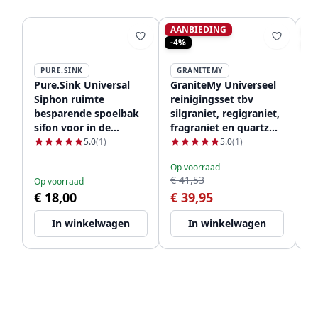
AANBIEDING
S
-4%
-1
PURE.SINK
GRANITEMY
P
Pure.Sink Universal
GraniteMy Universeel
Pu
Siphon ruimte
reinigingsset tbv
Pu
besparende spoelbak
silgraniet, regigraniet,
ge
sifon voor in de
fragraniet en quartz
PS
keuken met 2
1208952866
5.0
(1)
5.0
(1)
Op
vaatwasser
€ 
Op voorraad
aansluitingen WSTSSI-
€ 41,53
€
Op voorraad
32
€ 18,00
€ 39,95
In winkelwagen
In winkelwagen