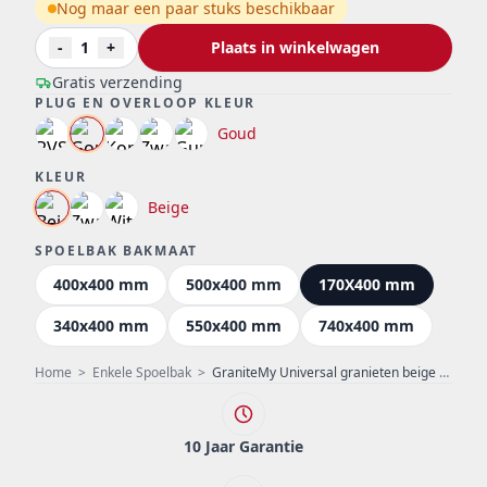
Nog maar een paar stuks beschikbaar
-
1
+
Plaats in winkelwagen
Gratis verzending
PLUG EN OVERLOOP KLEUR
Goud
KLEUR
Beige
SPOELBAK BAKMAAT
400x400 mm
500x400 mm
170X400 mm
340x400 mm
550x400 mm
740x400 mm
Home
>
Enkele Spoelbak
>
GraniteMy Universal granieten beige zand kleine spoelbak 17x40 cm opbouw onderbouw en vlakinbouw met gouden plug 1208968003
10 Jaar Garantie