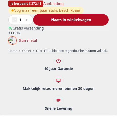
Aanbieding
Je bespaart € 372,41
Nog maar een paar stuks beschikbaar
-
1
+
Plaats in winkelwagen
Gratis verzending
KLEUR
Gun metal
Home
>
Outlet
>
OUTLET Rubio Inox regendouche 300mm volledig RVS in PVD kleur Gun Metal 1208920701 Laatste Product
10 Jaar Garantie
Makkelijk retourneren binnen 30 dagen
Snelle Levering