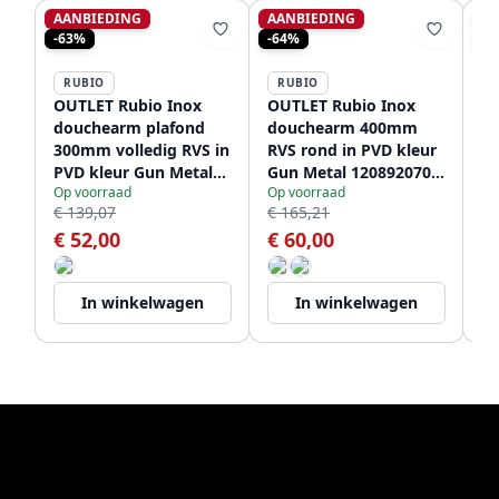
AANBIEDING
AANBIEDING
AA
-63%
-64%
-5
RUBIO
RUBIO
OUTLET Rubio Inox
OUTLET Rubio Inox
OU
douchearm plafond
douchearm 400mm
mu
300mm volledig RVS in
RVS rond in PVD kleur
ro
PVD kleur Gun Metal
Gun Metal 1208920704
kl
Op voorraad
Op voorraad
Op
1208920703 Laatste
Laaste Product
12
€ 139,07
€ 165,21
€ 
Product
Pr
€ 52,00
€ 60,00
€
In winkelwagen
In winkelwagen