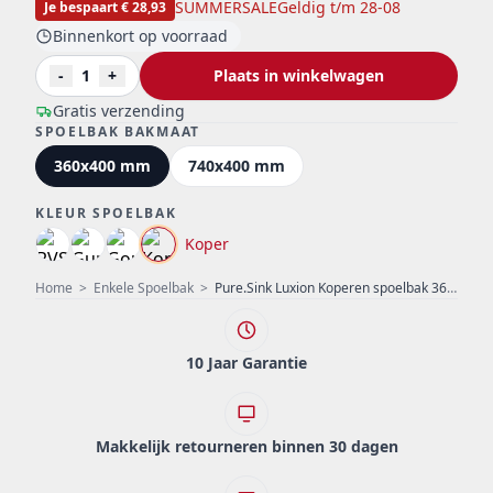
SUMMERSALE
Geldig t/m 28-08
Je bespaart € 28,93
Binnenkort op voorraad
-
1
+
Plaats in winkelwagen
Gratis verzending
SPOELBAK BAKMAAT
360x400 mm
740x400 mm
KLEUR SPOELBAK
Koper
Home
>
Enkele Spoelbak
>
Pure.Sink Luxion Koperen spoelbak 36x40 cm onderbouw, vlakinbouw en opbouw PLX3640-62
10 Jaar Garantie
Makkelijk retourneren binnen 30 dagen