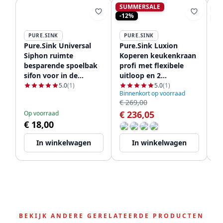
SUMMERSALE
S
-12%
-1
PURE.SINK
PURE.SINK
P
Pure.Sink Universal
Pure.Sink Luxion
Pu
Siphon ruimte
Koperen keukenkraan
K
besparende spoelbak
profi met flexibele
sq
sifon voor in de
uitloop en 2
ui
keuken met 2
straalsoorten
P
5.0
(1)
5.0
(1)
Binnenkort op voorraad
Bi
vaatwasser
PLXFLEX-62
€ 269,00
€ 
aansluitingen WSTSSI-
€ 236,05
€
Op voorraad
32
€ 18,00
In winkelwagen
In winkelwagen
BEKIJK ANDERE GERELATEERDE PRODUCTEN