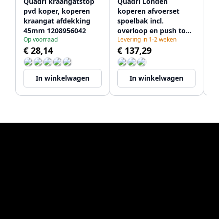
Quadri kraangatstop
Quadri Londen
Qu
pvd koper, koperen
koperen afvoerset
ko
kraangat afdekking
spoelbak incl.
sp
45mm 1208956042
overloop en push to
ov
Op voorraad
Levering in 1-2 weken
Le
open knop koper
12
€ 28,14
€ 137,29
€
1208956063
In winkelwagen
In winkelwagen