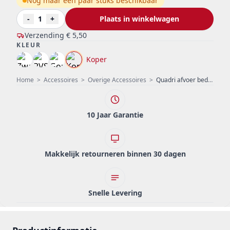
Nog maar een paar stuks beschikbaar
-
1
+
Plaats in winkelwagen
Verzending
€ 5,50
KLEUR
Koper
Home
>
Accessoires
>
Overige Accessoires
>
Quadri afvoer bedekking, korfplug kapje pvd koperen deksel voor putje 11,5cm 1208956041
10 Jaar Garantie
Makkelijk retourneren binnen 30 dagen
Snelle Levering