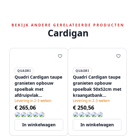
BEKIJK ANDERE GERELATEERDE PRODUCTEN
Cardigan
QUADRI
QUADRI
Quadri Cardigan taupe
Quadri Cardigan taupe
granieten opbouw
granieten opbouw
spoelbak met
spoelbak 50x52cm met
afdruipvlak
kraangatbank
Levering in 2-3 weken
Levering in 2-3 weken
omkeerbaar 62x50cm
1208967396
€ 265,06
€ 250,56
1208967393
In winkelwagen
In winkelwagen