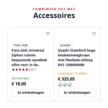
COMBINEER HET MET
Accessoires
PURE.SINK
QUADRI
Pure.Sink Universal
Quadri Stamford hoge
Qu
Siphon ruimte
keukenmengkraan
k
besparende spoelbak
met flexibele uitloop
m
sifon voor in de
RVS 1208956080
ui
keuken met 2
12
5.0
(1)
Levering in 1-2 weken
Le
vaatwasser
€ 325,05
€
Op voorraad
aansluitingen WSTSSI-
€ 18,00
32
In winkelwagen
In winkelwagen