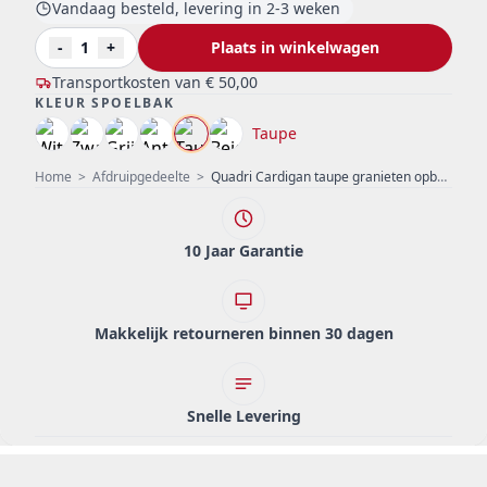
Vandaag besteld, levering in 2-3 weken
-
1
+
Plaats in winkelwagen
Transportkosten van
€ 50,00
KLEUR SPOELBAK
Taupe
Home
>
Afdruipgedeelte
>
Quadri Cardigan taupe granieten opbouw spoelbak met afdruipvlak omkeerbaar 78x50cm 1208967384
10 Jaar Garantie
Makkelijk retourneren binnen 30 dagen
Snelle Levering