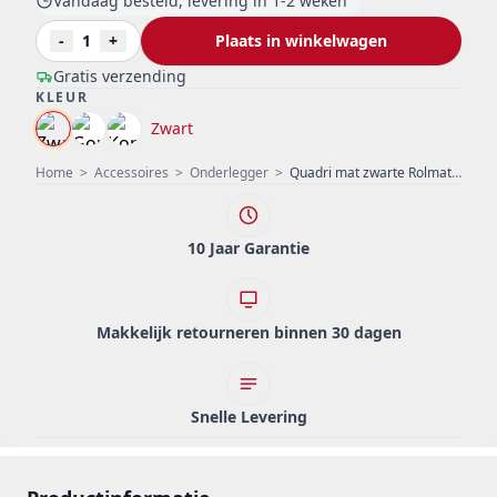
Vandaag besteld, levering in 1-2 weken
-
1
+
Plaats in winkelwagen
Gratis verzending
KLEUR
Zwart
Home
>
Accessoires
>
Onderlegger
>
Quadri mat zwarte Rolmat over en voor in de spoelbak 43 x 32 cm 1208957222
10 Jaar Garantie
Makkelijk retourneren binnen 30 dagen
Snelle Levering