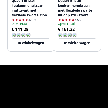
Quadri Bristol
Quadri Bristol
Qu
keukenmengkraan
keukenmengkraan
39
mat zwart met
met flexibele zwarte
sp
flexibele zwart uitloop
uitloop PVD zwart
1208956027
1208967083
4.5
(2)
4.5
(2)
Op voorraad
Op voorraad
Le
€ 111,28
€ 161,22
€
In winkelwagen
In winkelwagen