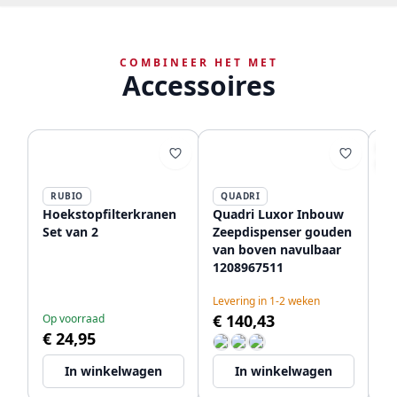
COMBINEER HET MET
Accessoires
AA
-3
RUBIO
QUADRI
Hoekstopfilterkranen
Quadri Luxor Inbouw
Qu
Set van 2
Zeepdispenser gouden
In
van boven navulbaar
PV
1208967511
na
Le
€ 
Levering in 1-2 weken
€ 140,43
€
Op voorraad
€ 24,95
In winkelwagen
In winkelwagen