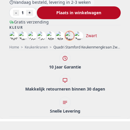
Vandaag besteld, levering in 2-3 weken
-
1
+
Plaats in winkelwagen
Gratis verzending
KLEUR
Zwart
Home
>
Keukenkranen
>
Quadri Stamford Keukenmengkraan Zwart met PVD Gouden Afwerking en Uitneembare Uitloop 1208967688
10 Jaar Garantie
Makkelijk retourneren binnen 30 dagen
Snelle Levering