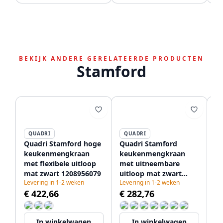
BEKIJK ANDERE GERELATEERDE PRODUCTEN
Stamford
QUADRI
QUADRI
Quadri Stamford hoge
Quadri Stamford
Qu
keukenmengkraan
keukenmengkraan
k
met flexibele uitloop
met uitneembare
ma
mat zwart 1208956079
uitloop mat zwart
ui
Levering in 1-2 weken
Levering in 1-2 weken
Le
1208956082
en
€ 422,66
€ 282,76
€
12
In winkelwagen
In winkelwagen