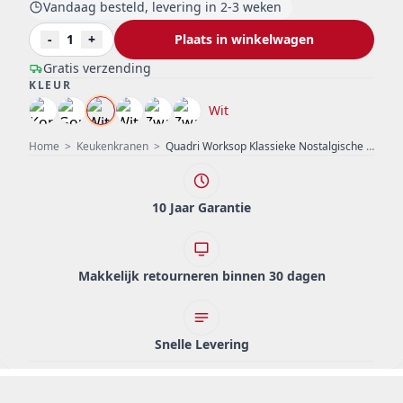
Vandaag besteld, levering in 2-3 weken
-
1
+
Plaats in winkelwagen
Gratis verzending
KLEUR
Wit
Home
>
Keukenkranen
>
Quadri Worksop Klassieke Nostalgische Wit met PVD Gouden Afwerking Keukenkraan met Keramische Handvat 1208967672
10 Jaar Garantie
Makkelijk retourneren binnen 30 dagen
Snelle Levering