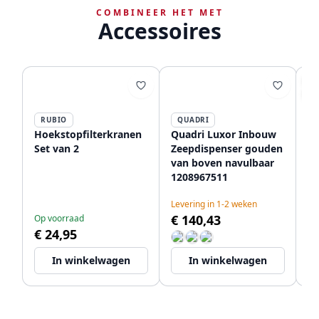
COMBINEER HET MET
Accessoires
AA
-3
RUBIO
QUADRI
Hoekstopfilterkranen
Quadri Luxor Inbouw
Qu
Set van 2
Zeepdispenser gouden
In
van boven navulbaar
PV
1208967511
na
Le
€ 
Levering in 1-2 weken
€ 140,43
€
Op voorraad
€ 24,95
In winkelwagen
In winkelwagen