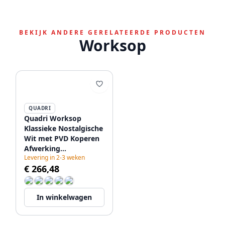
BEKIJK ANDERE GERELATEERDE PRODUCTEN
Worksop
QUADRI
Quadri Worksop
Klassieke Nostalgische
Wit met PVD Koperen
Afwerking
Levering in 2-3 weken
Keukenkraan met
€ 266,48
Keramische Handvat
1208967722
In winkelwagen