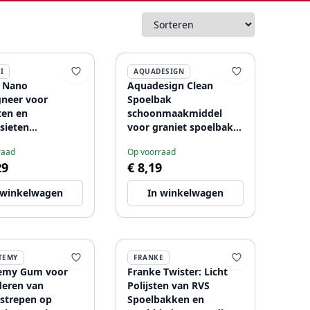
I
AQUADESIGN
 Nano
Aquadesign Clean
neer voor
Spoelbak
ten en
schoonmaakmiddel
sieten
voor graniet spoelbak
akken 100ml
1208958216
raad
Op voorraad
6071
29
€ 8,19
 winkelwagen
In winkelwagen
TEMY
FRANKE
temy Gum voor
Franke Twister: Licht
deren van
Polijsten van RVS
strepen op
Spoelbakken en