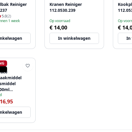
lbak Reiniger
Kranen Reiniger
Kookpl
.237
112.0530.239
112.05
5.0
(2)
innen 1 week
Op voorraad
Op voor
€ 14,00
€ 14,
inkelwagen
In winkelwagen
In
NG
face
aakmiddel
gsmiddel
500ml
d
52
 16,95
inkelwagen