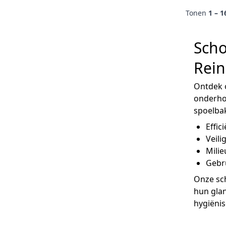
Tonen
1 – 1
Sch
Rein
Ontdek 
onderhou
spoelbak
Effic
Veili
Milie
Gebru
Onze sc
hun gla
hygiënis