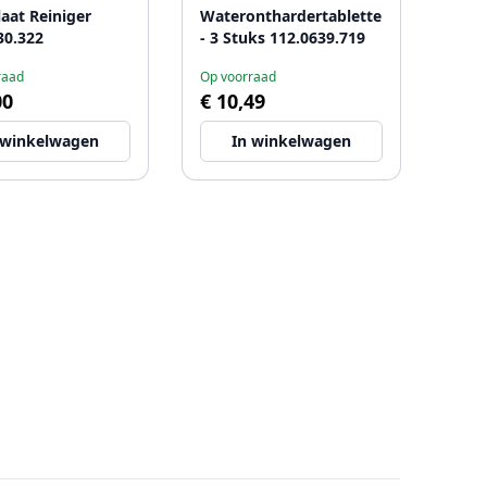
aat Reiniger
Wateronthardertabletten
30.322
- 3 Stuks 112.0639.719
raad
Op voorraad
00
€ 10,49
 winkelwagen
In winkelwagen