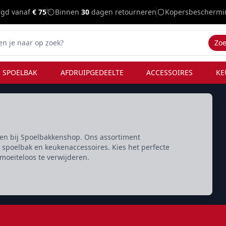
rgd vanaf
€ 75
Binnen
30
dagen retourneren
Kopersbeschermi
Zo
 SPOELBAK
AFDRUIPGEDEELTE
ACCESSOIRES
KE
n bij Spoelbakkenshop. Ons assortiment
spoelbak en keukenaccessoires. Kies het perfecte
oeiteloos te verwijderen.