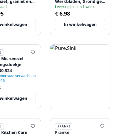
iet, graniet en
Werkbladen, Grondige
raad
Levering binnen 1 week
ek 1208969606
Reiniging 112.0007.715
95
€ 6,98
 winkelwagen
In winkelwagen
E
 Microvezel
ingsdoekje
30.324
voorraad verwacht op
026
8
 winkelwagen
E
FRANKE
 Kitchen Care
Franke