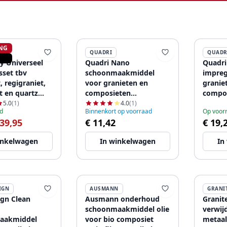
NG
MY
QUADRI
QUADR
y Universeel
Quadri Nano
Quadri
sset tbv
schoonmaakmiddel
impreg
t, regigraniet,
voor granieten en
granie
t en quartz
composieten
compo
66
spoelbakken 250ml
spoelb
5.0
(1)
4.0
(1)
d
Binnenkort op voorraad
Op voor
1208956070
120895
 39,95
€ 11,42
€ 19,
inkelwagen
In winkelwagen
In
IGN
AUSMANN
GRANI
gn Clean
Ausmann onderhoud
Grani
schoonmaakmiddel olie
verwij
aakmiddel
voor bio composiet
metaal