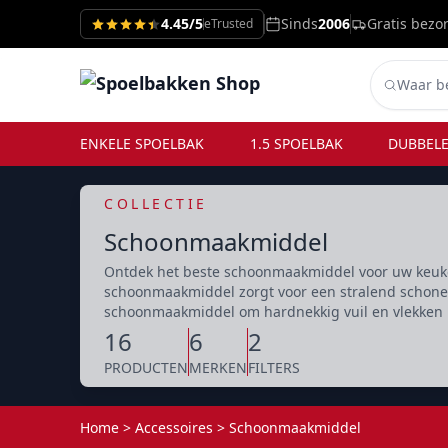
4.45/5
Sinds
2006
Gratis bezo
eTrusted
ENKELE SPOELBAK
1.5 SPOELBAK
DUBBELE
COLLECTIE
Schoonmaakmiddel
Ontdek het beste schoonmaakmiddel voor uw keuke
schoonmaakmiddel zorgt voor een stralend schone 
schoonmaakmiddel om hardnekkig vuil en vlekken m
16
6
2
PRODUCTEN
MERKEN
FILTERS
Home
>
Accessoires
>
Schoonmaakmiddel