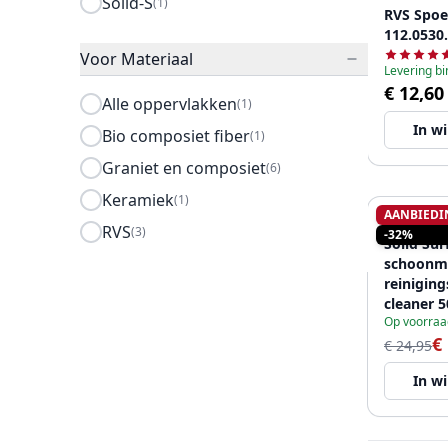
Solid-S
(1)
RVS Spoe
112.0530
Voor Materiaal
Levering b
€ 12,60
Alle oppervlakken
(1)
In w
Bio composiet fiber
(1)
Graniet en composiet
(6)
Keramiek
(1)
AANBIEDI
SOLID-S
RVS
(3)
-32%
Solid Sur
schoonm
reinigin
cleaner 
Op voorraa
12088559
€
€ 24,95
In w