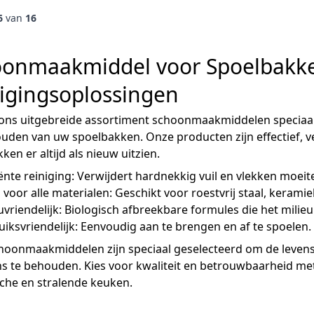
6
van
16
oonmaakmiddel voor Spoelbakk
igingsoplossingen
ons uitgebreide assortiment schoonmaakmiddelen speciaal
den van uw spoelbakken. Onze producten zijn effectief, v
ken er altijd als nieuw uitzien.
iënte reiniging: Verwijdert hardnekkig vuil en vlekken moeit
g voor alle materialen: Geschikt voor roestvrij staal, kerami
uvriendelijk: Biologisch afbreekbare formules die het milie
iksvriendelijk: Eenvoudig aan te brengen en af te spoelen.
hoonmaakmiddelen zijn speciaal geselecteerd om de leven
ns te behouden. Kies voor kwaliteit en betrouwbaarheid m
che en stralende keuken.