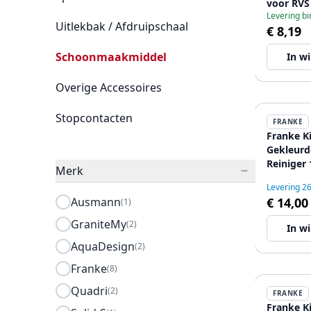
voor RVS
Levering b
12089582
Uitlekbak / Afdruipschaal
€ 8,19
Schoonmaakmiddel
In w
Overige Accessoires
Stopcontacten
FRANKE
Franke K
Gekleurd
Reiniger 
Merk
Levering 2
Ausmann
€ 14,00
(1)
GraniteMy
(2)
In w
AquaDesign
(2)
Franke
(8)
Quadri
(2)
FRANKE
Franke K