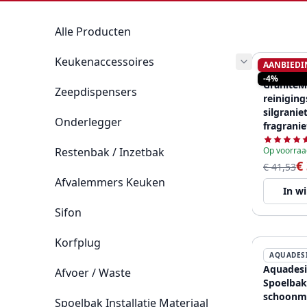
Alle Producten
Keukenaccessoires
AANBIEDI
GRANITE
-4%
GraniteM
Zeepdispensers
reiniging
silgranie
Onderlegger
fragranie
12089528
Restenbak / Inzetbak
Op voorraa
€
€ 41,53
Afvalemmers Keuken
In w
Sifon
Korfplug
AQUADES
Aquadesi
Afvoer / Waste
Spoelbak
schoonm
Spoelbak Installatie Materiaal