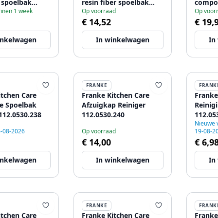
 spoelbak
resin fiber spoelbak
compos
innen 1 week
Op voorraad
Op voor
18
1208966925
kerami
€ 14,52
€ 19,
inkelwagen
In winkelwagen
In
FRANKE
FRANK
itchen Care
Franke Kitchen Care
Franke
e Spoelbak
Afzuigkap Reiniger
Reinig
112.0530.238
112.0530.240
112.05
Nieuwe 
6-08-2026
Op voorraad
19-08-2
€ 14,00
€ 6,9
inkelwagen
In winkelwagen
In
FRANKE
FRANK
itchen Care
Franke Kitchen Care
Franke