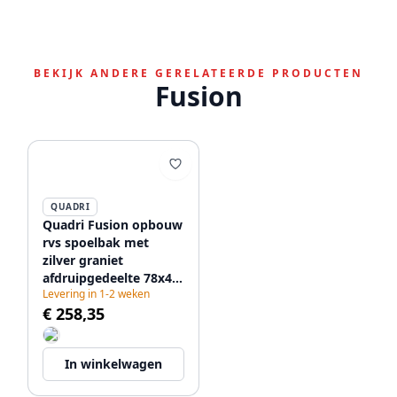
BEKIJK ANDERE GERELATEERDE PRODUCTEN
Fusion
QUADRI
Quadri Fusion opbouw
rvs spoelbak met
zilver graniet
afdruipgedeelte 78x43
Levering in 1-2 weken
omkeerbaar
€ 258,35
1208957880
In winkelwagen