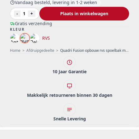
Vandaag besteld, levering in 1-2 weken
-
1
+
Plaats in winkelwagen
Gratis verzending
KLEUR
RVS
Home
>
Afdruipgedeelte
>
Quadri Fusion opbouw rvs spoelbak met zilver hardsteen graniet afdruipgedeelte 78x48 omkeerbaar 1208957877
10 Jaar Garantie
Makkelijk retourneren binnen 30 dagen
Snelle Levering