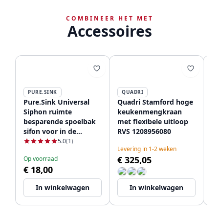
COMBINEER HET MET
Accessoires
PURE.SINK
QUADRI
Pure.Sink Universal
Quadri Stamford hoge
Qu
Siphon ruimte
keukenmengkraan
k
besparende spoelbak
met flexibele uitloop
m
sifon voor in de
RVS 1208956080
ui
keuken met 2
12
5.0
(1)
Levering in 1-2 weken
Le
vaatwasser
€ 325,05
€
Op voorraad
aansluitingen WSTSSI-
€ 18,00
32
In winkelwagen
In winkelwagen