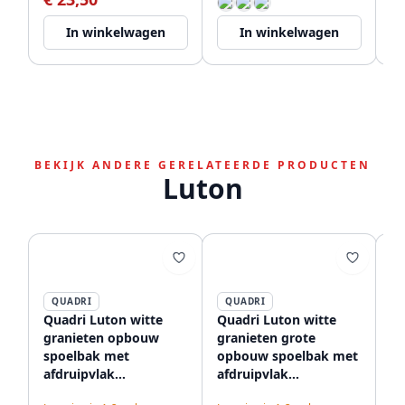
32
In winkelwagen
In winkelwagen
BEKIJK ANDERE GERELATEERDE PRODUCTEN
Luton
QUADRI
QUADRI
Quadri Luton witte
Quadri Luton witte
Qu
granieten opbouw
granieten grote
gr
spoelbak met
opbouw spoelbak met
sp
afdruipvlak
afdruipvlak
af
omkeerbaar 100x50cm
omkeerbaar 86x50cm
o