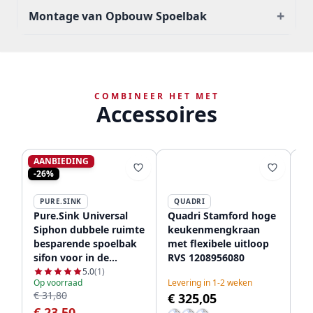
+
Montage van Opbouw Spoelbak
COMBINEER HET MET
Accessoires
AANBIEDING
-26%
PURE.SINK
QUADRI
Pure.Sink Universal
Quadri Stamford hoge
Qu
Siphon dubbele ruimte
keukenmengkraan
k
besparende spoelbak
met flexibele uitloop
m
sifon voor in de
RVS 1208956080
ui
keuken met 2
12
5.0
(1)
Op voorraad
Levering in 1-2 weken
Le
vaatwasser
€ 31,80
€ 325,05
€
aansluitingen WSTDSI-
€ 23,50