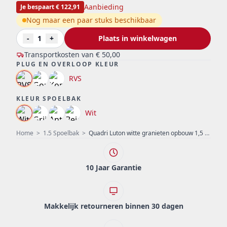
Aanbieding
Je bespaart € 122,91
Nog maar een paar stuks beschikbaar
-
1
+
Plaats in winkelwagen
Transportkosten van
€ 50,00
PLUG EN OVERLOOP KLEUR
RVS
KLEUR SPOELBAK
Wit
Home
>
1.5 Spoelbak
>
Quadri Luton witte granieten opbouw 1,5 spoelbak met afdruipvlak omkeerbaar 100x50cm met rvs plug 1208957330
10 Jaar Garantie
Makkelijk retourneren binnen 30 dagen