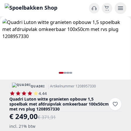
|
Artikelnummer 1208957330
QUADRI
4.44
Quadri Luton witte granieten opbouw 1,5
spoelbak met afdruipvlak omkeerbaar 100x50cm
met rvs plug 1208957330
€ 249,00
€ 371,91
incl. 21% btw