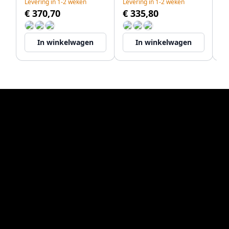
Levering in 1-2 weken
Levering in 1-2 weken
Le
met rvs plug
met rvs plug
me
€ 370,70
€ 335,80
€
1208957324
1208957325
12
In winkelwagen
In winkelwagen