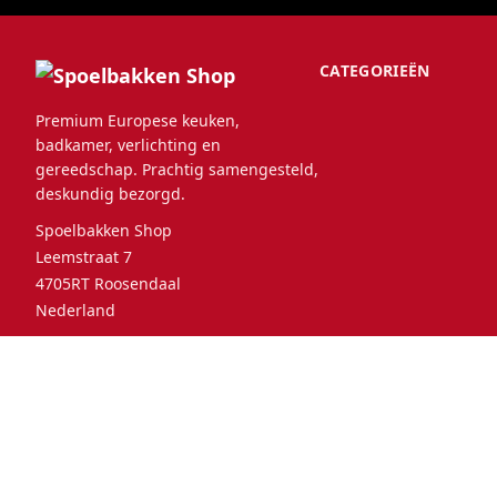
CATEGORIEËN
Premium Europese keuken,
badkamer, verlichting en
gereedschap. Prachtig samengesteld,
deskundig bezorgd.
Spoelbakken Shop
Leemstraat 7
4705RT Roosendaal
Nederland
© 2026 Spoelbakken Shop. Alle
Selecteer
Neder
rechten voorbehouden.
uw land: