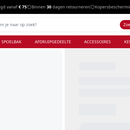
rgd vanaf
€ 75
Binnen
30
dagen retourneren
Kopersbeschermi
Zo
 SPOELBAK
AFDRUIPGEDEELTE
ACCESSOIRES
KE