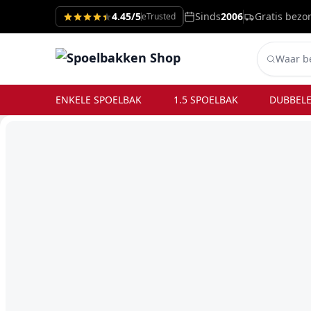
4.45/5
Sinds
2006
Gratis bezo
eTrusted
ENKELE SPOELBAK
1.5 SPOELBAK
DUBBELE