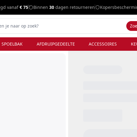
rgd vanaf
€ 75
Binnen
30
dagen retourneren
Kopersbeschermi
Zo
 SPOELBAK
AFDRUIPGEDEELTE
ACCESSOIRES
KE