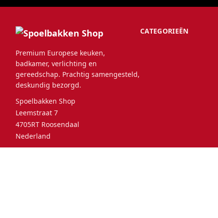
CATEGORIEËN
Premium Europese keuken,
badkamer, verlichting en
gereedschap. Prachtig samengesteld,
deskundig bezorgd.
Spoelbakken Shop
Leemstraat 7
4705RT Roosendaal
Nederland
© 2026 Spoelbakken Shop. Alle
Selecteer
Neder
rechten voorbehouden.
uw land: