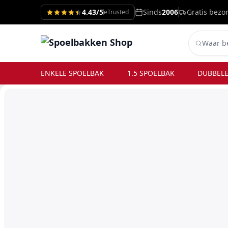
4.43/5
Sinds
2006
Gratis bezo
eTrusted
ENKELE SPOELBAK
1.5 SPOELBAK
DUBBELE